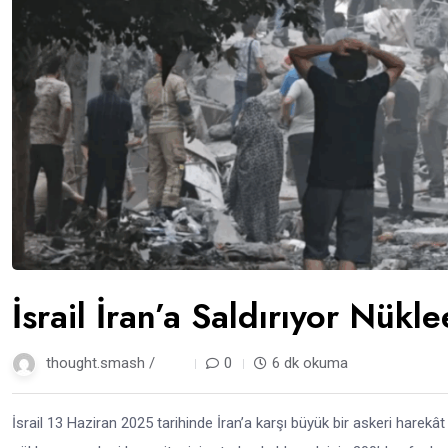
İsrail İran’a Saldırıyor Nükl
thought.smash /
1 yıl
0
6 dk okuma
İsrail 13 Haziran 2025 tarihinde İran’a karşı büyük bir askeri harekât ba