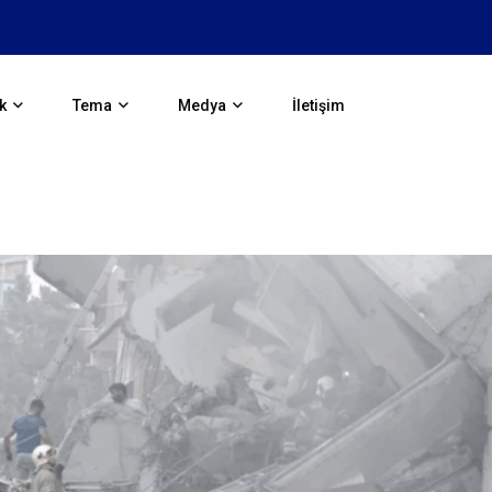
Antik Yunan: Avrupa’nın ilk Uy
k
Tema
Medya
İletişim