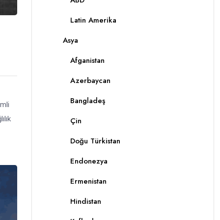
ABD
Latin Amerika
i
Asya
Afganistan
Azerbaycan
Bangladeş
mli
ılık
Çin
Doğu Türkistan
Endonezya
Ermenistan
Hindistan