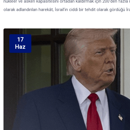
nükleer ve askeri kapasitesini ortadan kaldırmak için 200’den fa
olarak adlandırılan harekât, İsrail’in ciddi bir tehdit olarak gördüğü 
17
Haz