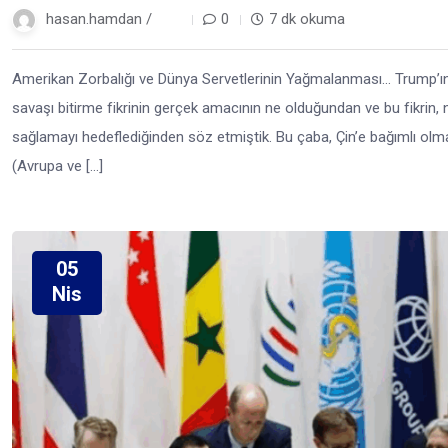
hasan.hamdan /
1 yıl
0
7 dk okuma
Amerikan Zorbalığı ve Dünya Servetlerinin Yağmalanması… Trump’ın 
savaşı bitirme fikrinin gerçek amacının ne olduğundan ve bu fikrin, 
sağlamayı hedeflediğinden söz etmiştik. Bu çaba, Çin’e bağımlı olma
(Avrupa ve […]
05
Nis