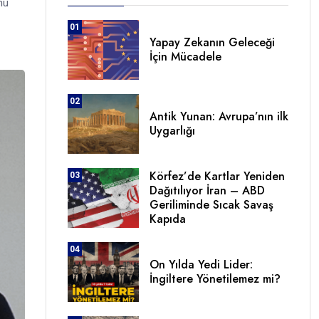
nu
01
Yapay Zekanın Geleceği
İçin Mücadele
02
Antik Yunan: Avrupa’nın ilk
Uygarlığı
Körfez’de Kartlar Yeniden
03
Dağıtılıyor İran – ABD
Geriliminde Sıcak Savaş
Kapıda
04
On Yılda Yedi Lider:
İngiltere Yönetilemez mi?