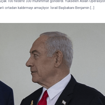
zla uçak 100 hedefe 330 mühimmat gönderdi. Yükselen Aslan Operasyo
İran’ı ortadan kaldırmayı amaçlıyor. İsrail Başbakanı Benjamin […]