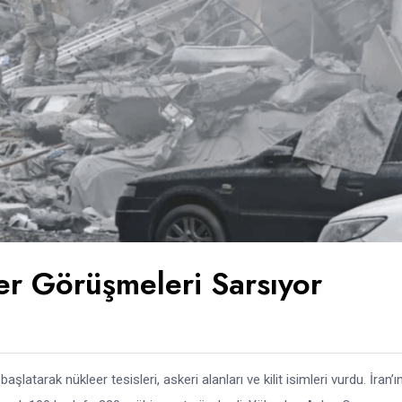
eer Görüşmeleri Sarsıyor
şlatarak nükleer tesisleri, askeri alanları ve kilit isimleri vurdu. İran’ı