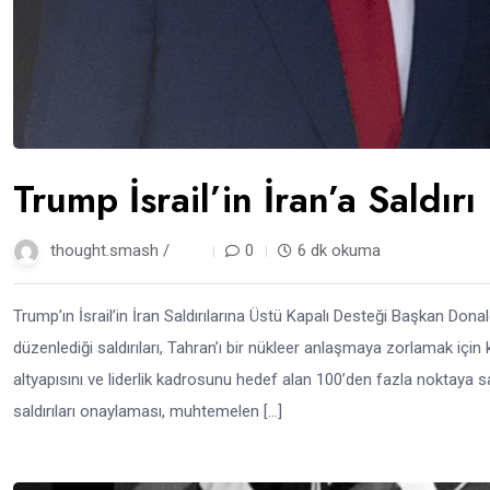
Trump İsrail’in İran’a Saldırı
thought.smash /
1 yıl
0
6 dk okuma
Trump’ın İsrail’in İran Saldırılarına Üstü Kapalı Desteği Başkan Donal
düzenlediği saldırıları, Tahran’ı bir nükleer anlaşmaya zorlamak için k
altyapısını ve liderlik kadrosunu hedef alan 100’den fazla noktaya 
saldırıları onaylaması, muhtemelen […]