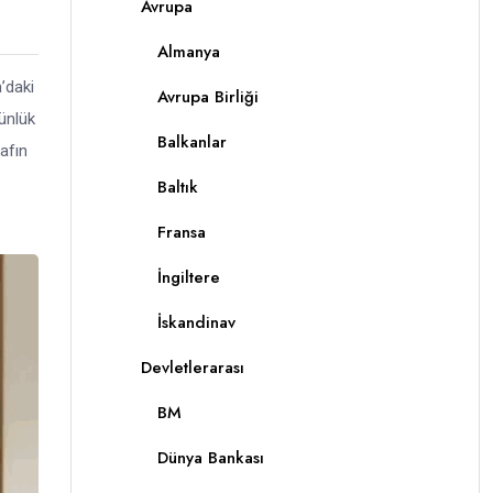
Avrupa
Almanya
’daki
Avrupa Birliği
ünlük
Balkanlar
afın
Baltık
Fransa
İngiltere
İskandinav
Devletlerarası
BM
Dünya Bankası