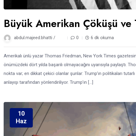
Büyük Amerikan Çöküşü ve 
abdul.majeed.bhatti /
1 yıl
0
6 dk okuma
Amerikalı ünlü yazar Thomas Friedman, New York Times gazetesind
önümüzdeki dört yılda başarılı olmayacağını uyarısıyla paylaştı. 
nokta var; en dikkat çekici olanlar şunlar: Trump’ın politikaları tutarlı
anlayışı tarafından yönlendiriliyor. Trump’ın […]
10
Haz