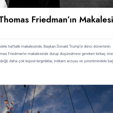
Thomas Friedman’ın Makales
eki haftalık makalesinde, Başkan Donald Trump’ın ikinci döneminin
Thomas Friedman’ın makalesinde durup düşünülmesi gereken birkaç öne
 değil; daha çok kişisel kırgınlıklar, intikam arzusu ve yönetimindeki bağl