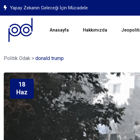
Yapay Zekanın Geleceği İçin Mücadele
Anasayfa
Hakkımızda
Jeopoliti
Politik Odak
>
donald trump
18
Haz