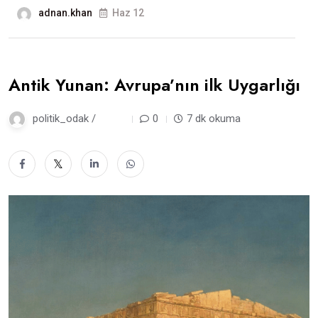
adnan.khan
Haz 12
Antik Yunan: Avrupa’nın ilk Uygarlığı
politik_odak /
3 gün
0
7 dk okuma