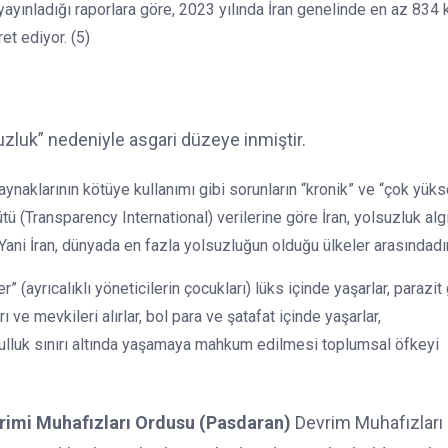
 yayınladığı raporlara göre, 2023 yılında İran genelinde en az 834 k
et ediyor. (5)
uzluk” nedeniyle asgari düzeye inmiştir.
ynaklarının kötüye kullanımı gibi sorunların “kronik” ve “çok yük
ütü (Transparency International) verilerine göre İran, yolsuzluk alg
 Yani İran, dünyada en fazla yolsuzluğun olduğu ülkeler arasındadır
 (ayrıcalıklı yöneticilerin çocukları) lüks içinde yaşarlar, parazit 
 mevkileri alırlar, bol para ve şatafat içinde yaşarlar,
sulluk sınırı altında yaşamaya mahkum edilmesi toplumsal öfkeyi
rimi Muhafızları Ordusu (Pasdaran)
Devrim Muhafızları