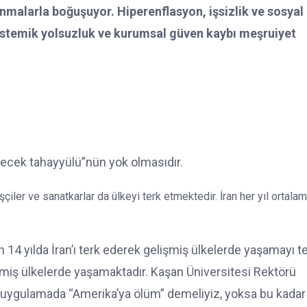
nmalarla boğuşuyor. Hiperenflasyon, işsizlik ve sosyal
istemik yolsuzluk ve kurumsal güven kaybı meşruiyet
elecek tahayyülü”nün yok olmasıdır.
çiler ve sanatkarlar da ülkeyi terk etmektedir. İran her yıl ortala
on 14 yılda İran’ı terk ederek gelişmiş ülkelerde yaşamayı t
lişmiş ülkelerde yaşamaktadır. Kaşan Üniversitesi Rektörü
il uygulamada “Amerika’ya ölüm” demeliyiz, yoksa bu kadar