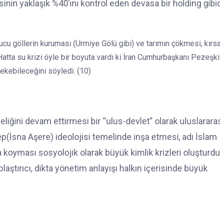
nin yaklaşık %40’ını kontrol eden devasa bir holding gibid
ucu göllerin kuruması (Urmiye Gölü gibi) ve tarımın çökmesi, kırs
Hatta su krizi öyle bir boyuta vardı ki İran Cumhurbaşkanı Pezeşki
ekebileceğini söyledi. (10)
liğini devam ettirmesi bir “ulus-devlet” olarak uluslarara
p(İsna Aşere) ideolojisi temelinde inşa etmesi, adı İslam
a koyması sosyolojik olarak büyük kimlik krizleri oluşturdu
plaştırıcı, dikta yönetim anlayışı halkın içerisinde büyük