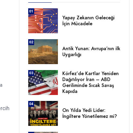
01
Yapay Zekanın Geleceği
İçin Mücadele
02
Antik Yunan: Avrupa’nın ilk
Uygarlığı
Körfez’de Kartlar Yeniden
03
Dağıtılıyor İran – ABD
Geriliminde Sıcak Savaş
ma
Kapıda
04
ercih
On Yılda Yedi Lider:
İngiltere Yönetilemez mi?