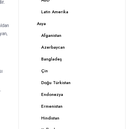
ABD
ir.
Latin Amerika
Asya
aldan
yan,
Afganistan
Azerbaycan
Bangladeş
Çin
sı
Doğu Türkistan
.
Endonezya
Ermenistan
Hindistan