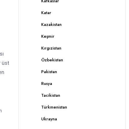
Kafkaslar
Katar
Kazakistan
Keşmir
Kırgızistan
sı
Özbekistan
r üst
Pakistan
en
Rusya
Tacikistan
Türkmenistan
n
Ukrayna