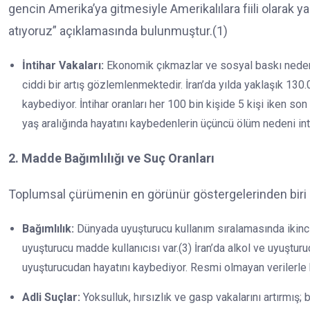
gencin Amerika’ya gitmesiyle Amerikalılara fiili olarak
atıyoruz” açıklamasında bulunmuştur.(1)
İntihar Vakaları:
Ekonomik çıkmazlar ve sosyal baskı nedeniyl
ciddi bir artış gözlemlenmektedir. İran’da yılda yaklaşık 130
kaybediyor. İntihar oranları her 100 bin kişide 5 kişi iken so
yaş aralığında hayatını kaybedenlerin üçüncü ölüm nedeni intih
2. Madde Bağımlılığı ve Suç Oranları
Toplumsal çürümenin en görünür göstergelerinden biri u
Bağımlılık:
Dünyada uyuşturucu kullanım sıralamasında ikinci
uyuşturucu madde kullanıcısı var.(3) İran’da alkol ve uyuştur
uyuşturucudan hayatını kaybediyor. Resmi olmayan verilerle 
Adli Suçlar:
Yoksulluk, hırsızlık ve gasp vakalarını artırmış;