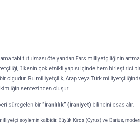
liama tabi tutulması öte yandan Fars milliyetçiliğinin artma
iliği, ülkenin çok etnikli yapısı içinde hem birleştirici bi
 olgudur. Bu milliyetçilik, Arap veya Türk milliyetçiliğind
i kimliğin sentezinden oluşur.
 beri süregelen bir
“İranlılık” (İraniyet)
bilincini esas alır.
illiyetçi söylemin kalbidir. Büyük Kiros (Cyrus) ve Darius, moder