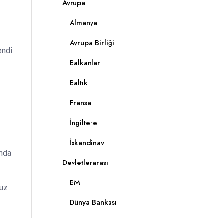
Avrupa
Almanya
Avrupa Birliği
endi.
Balkanlar
Baltık
Fransa
İngiltere
İskandinav
unda
Devletlerarası
BM
fuz
Dünya Bankası