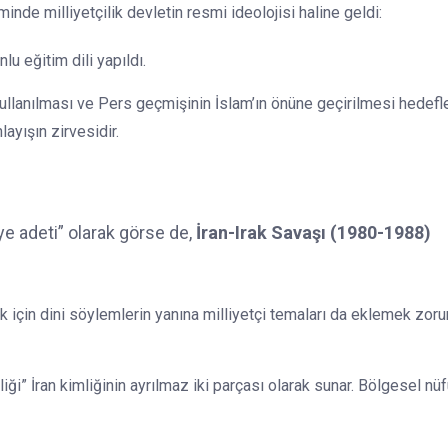
e milliyetçilik devletin resmi ideolojisi haline geldi:
lu eğitim dili yapıldı.
kullanılması ve Pers geçmişinin İslam’ın önüne geçirilmesi hedefl
ayışın zirvesidir.
”
iye adeti” olarak görse de,
İran-Irak Savaşı (1980-1988)
k için dini söylemlerin yanına milliyetçi temaları da eklemek zor
iği” İran kimliğinin ayrılmaz iki parçası olarak sunar. Bölgesel nü