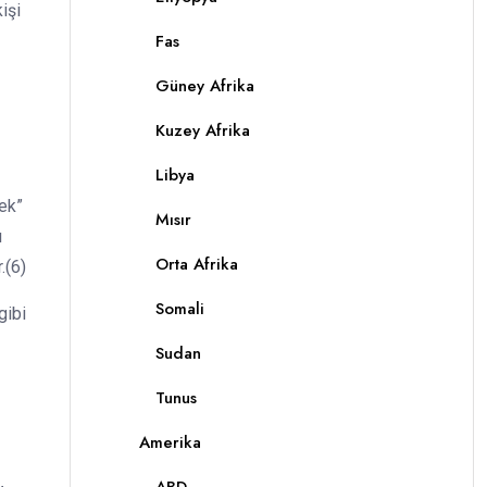
işi
Fas
Güney Afrika
Kuzey Afrika
Libya
sek”
Mısır
ı
Orta Afrika
.(6)
Somali
gibi
Sudan
Tunus
Amerika