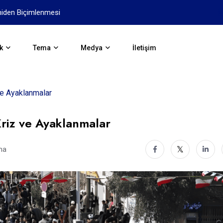
Antik Yunan: Avrupa’nın ilk Uy
k
Tema
Medya
İletişim
ve Ayaklanmalar
riz ve Ayaklanmalar
ma