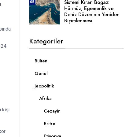
Sistemi Kıran Boğaz:
05
n
Hürmüz, Egemenlik ve
Deniz Düzeninin Yeniden
Biçimlenmesi
asında
Kategoriler
5-24
Bülten
Genel
Jeopolitik
Afrika
 kişi
Cezayir
Eritre
kor
Etiyopya