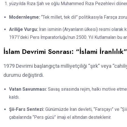
yüzyılda Rıza Şah ve oğlu Muhammed Rıza Pezehlevi dönemind
Modernleşme:
“Tek millet, tek dil” politikasıyla Farsça zorun
Ariliğe Vurgu:
İran isminin (Aryanların ülkesi) resmi olarak 
1971’deki Pers İmparatorluğu’nun 2500. Yıl Kutlamaları bu anl
İslam Devrimi Sonrası: “İslami İranlılık
1979 Devrimi başlangıçta milliyetçiliği “şirk” veya “cahil
durumu değiştirdi.
Vatan Savunması:
Savaş sırasında rejim, halkı motive etme
kaldı.
Şii-Fars Sentezi:
Günümüzde İran devleti, “Farsçayı” ve “Şiil
çabalarında “Pers gücü” imajı el altından desteklenir.