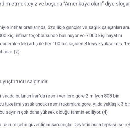
 yardım etmekteyiz ve boşuna “Amerika’ya ölüm” diye sloga
e intihar oranlarında, özellikle gençler ve sağlık çalışanları ar
.000 kişi intihar teşebbüsünde bulunuyor ve 7.000 kişi hayatını
n dönemlerdeki artış ile her 100 bin kişiden 8 kişiye yükselmiş. 1
arlar. (2)
yuşturucu salgınıdır.
 sırada bulunan İran’da resmi verilere göre 2 milyon 808 bin
ucu tüketimi yasak ancak resmi rakamlara göre, yılda yaklaşık 3 bin
bu sayının çok daha yüksek olduğu tahmin ediliyor. (4)
 bu durum şehir güvenliğini sarsmıştır. Devletin buna tepkisi ise re