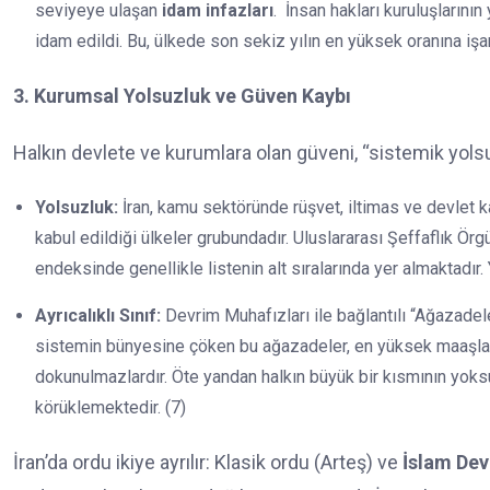
seviyeye ulaşan
idam infazları
.
İnsan hakları kuruluşlarının
idam edildi. Bu, ülkede son sekiz yılın en yüksek oranına işar
3. Kurumsal Yolsuzluk ve Güven Kaybı
Halkın devlete ve kurumlara olan güveni, “sistemik yols
Yolsuzluk:
İran, kamu sektöründe rüşvet, iltimas ve devlet ka
kabul edildiği ülkeler grubundadır. Uluslararası Şeffaflık Örg
endeksinde genellikle listenin alt sıralarında yer almaktadır.
Ayrıcalıklı Sınıf:
Devrim Muhafızları ile bağlantılı “Ağazadeler”
sistemin bünyesine çöken bu ağazadeler, en yüksek maaşları ve
dokunulmazlardır. Öte yandan halkın büyük bir kısmının yok
körüklemektedir. (7)
İran’da ordu ikiye ayrılır: Klasik ordu (Arteş) ve
İslam Dev