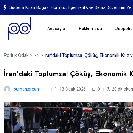
Yapay Zekanın Geleceği İçin Mücadele
Anasayfa
Hakkımızda
Jeopoliti
Politik Odak
>
>
>
>
İran’daki Toplumsal Çöküş, Ekonomik Kriz 
İran’daki Toplumsal Çöküş, Ekonomik K
burhan.ercan
7 ay
13 Ocak 2026
0
20 dk oku