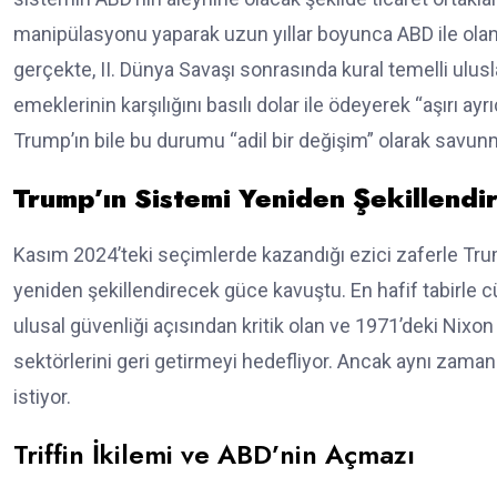
manipülasyonu yaparak uzun yıllar boyunca ABD ile olan t
gerçekte, II. Dünya Savaşı sonrasında kural temelli ulu
emeklerinin karşılığını basılı dolar ile ödeyerek “aşırı ay
Trump’ın bile bu durumu “adil bir değişim” olarak savu
Trump’ın Sistemi Yeniden Şekillendir
Kasım 2024’teki seçimlerde kazandığı ezici zaferle Tr
yeniden şekillendirecek güce kavuştu. En hafif tabirle c
ulusal güvenliği açısından kritik olan ve 1971’deki Nixon
sektörlerini geri getirmeyi hedefliyor. Ancak aynı zama
istiyor.
Triffin İkilemi ve ABD’nin Açmazı