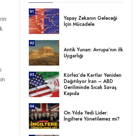
01
Yapay Zekanın Geleceği
rin
İçin Mücadele
i.
02
Antik Yunan: Avrupa’nın ilk
Uygarlığı
e
Körfez’de Kartlar Yeniden
03
nin
Dağıtılıyor İran – ABD
Geriliminde Sıcak Savaş
Kapıda
04
On Yılda Yedi Lider:
İngiltere Yönetilemez mi?