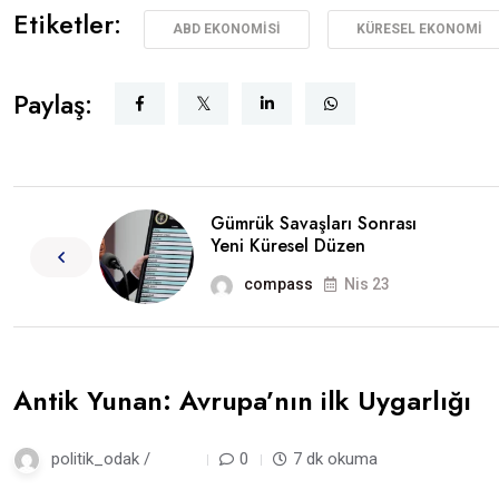
Etiketler:
ABD EKONOMISI
KÜRESEL EKONOMI
Paylaş:
Gümrük Savaşları Sonrası
Yeni Küresel Düzen
compass
Nis 23
Antik Yunan: Avrupa’nın ilk Uygarlığı
politik_odak /
2 gün
0
7 dk okuma