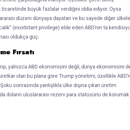
icaretinde büyük fazlalar verdiğini iddia ediyor. Oysa
slararası düzeni dünyaya dayatan ve bu sayede diğer ülkele
rıcalık” (exorbitant privilege) elde eden ABD’nin ta kendisiyd
nması oldukça güç.
me Fırsatı
ump, yalnızca ABD ekonomisini değil, dünya ekonomisini d
üretkar olan bu plana göre Trump yönetimi, özellikle ABD’
 Şoku sonrasında yanlışlıkla ülke dışına çıkan üretim
nda doların uluslararası rezerv para statüsünü de korumak