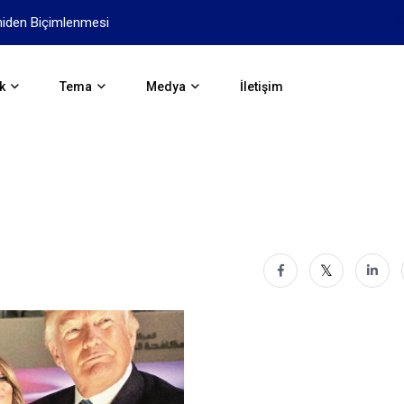
niden Biçimlenmesi
Yapay Zekanın Geleceği İçi
k
Tema
Medya
İletişim