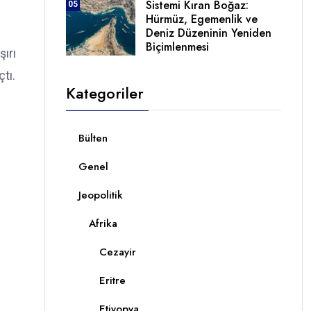
Sistemi Kıran Boğaz:
05
Hürmüz, Egemenlik ve
Deniz Düzeninin Yeniden
Biçimlenmesi
şırı
tı.
Kategoriler
Bülten
Genel
Jeopolitik
Afrika
Cezayir
Eritre
Etiyopya