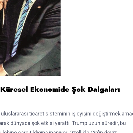
ri Küresel Ekonomide Şok Dalgaları
uluslararası ticaret sisteminin işleyişini değiştirmek ama
larak dünyada şok etkisi yarattı. Trump uzun süredir, bu
lehine çarpıtıldığına inanıyor. Özellikle Çin’in döviz