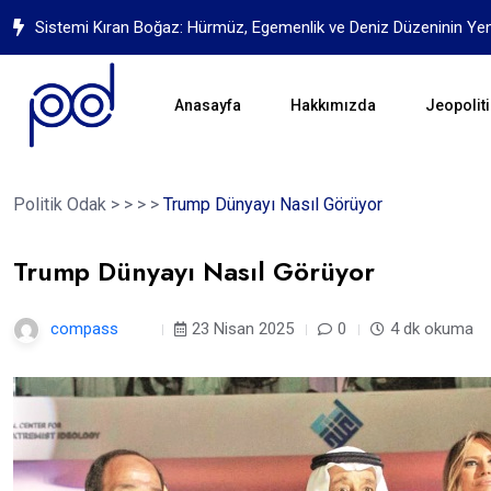
Sistemi Kıran Boğaz: Hürmüz, Egemenlik ve Deniz Düzeninin Ye
Anasayfa
Hakkımızda
Jeopoliti
Politik Odak
>
>
>
>
Trump Dünyayı Nasıl Görüyor
Trump Dünyayı Nasıl Görüyor
compass
1 yıl
23 Nisan 2025
0
4 dk okuma