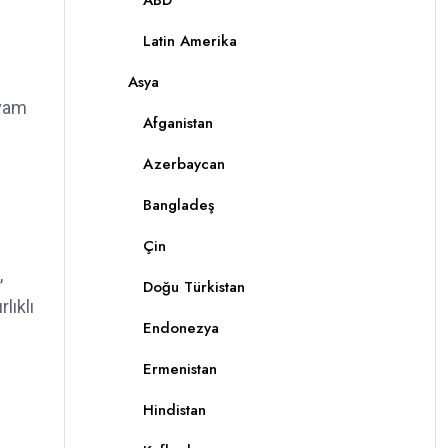
ABD
Latin Amerika
Asya
evam
Afganistan
Azerbaycan
Bangladeş
Çin
,
Doğu Türkistan
lıklı
Endonezya
Ermenistan
Hindistan