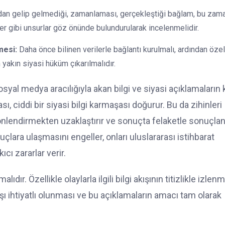
rdan gelip gelmediği, zamanlaması, gerçekleştiği bağlam, bu zam
r gibi unsurlar göz önünde bulundurularak incelenmelidir.
mesi:
Daha önce bilinen verilerle bağlantı kurulmalı, ardından özel
yakın siyasi hüküm çıkarılmalıdır.
 medya aracılığıyla akan bilgi ve siyasi açıklamaların 
ı, ciddi bir siyasi bilgi karmaşası doğurur. Bu da zihinleri
doğru yönlendirmekten uzaklaştırır ve sonuçta felaketle sonuçla
uçlara ulaşmasını engeller, onları uluslararası istihbarat
ıcı zararlar verir.
r. Özellikle olaylarla ilgili bilgi akışının titizlikle izlenm
rşı ihtiyatlı olunması ve bu açıklamaların amacı tam olarak