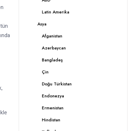
ABD
en
Latin Amerika
Asya
ütün
sında
Afganistan
Azerbaycan
Bangladeş
Çin
Doğu Türkistan
k,
Endonezya
Ermenistan
ekle
Hindistan