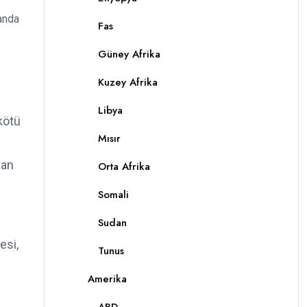
anda
Fas
Güney Afrika
Kuzey Afrika
Libya
kötü
Mısır
nan
Orta Afrika
Somali
Sudan
esi,
Tunus
Amerika