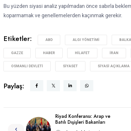
Bu yüzden siyasi analiz yapılmadan önce sabırla bekle
koparmamak ve genellemelerden kaçınmak gerekir.
Etiketler:
ABD
ALGI YÖNETIMI
BALK
GAZZE
HABER
HILAFET
IRAN
OSMANLI DEVLETI
SIYASET
SIYASI AÇIKLAMA
Paylaş:
Riyad Konferansı: Arap ve
Batılı Dışişleri Bakanları