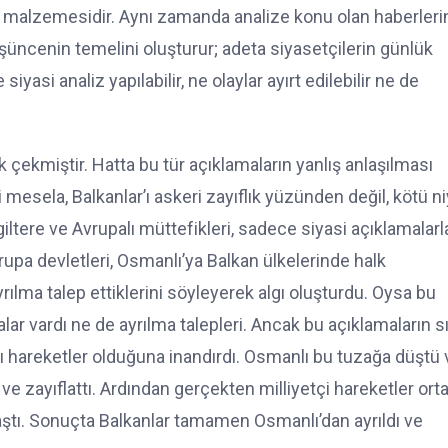
mel malzemesidir. Aynı zamanda analize konu olan haberleri
üşüncenin temelini oluşturur; adeta siyasetçilerin günlük
iyasi analiz yapılabilir, ne olaylar ayırt edilebilir ne de
çekmiştir. Hatta bu tür açıklamaların yanlış anlaşılması
esela, Balkanlar’ı askeri zayıflık yüzünden değil, kötü ni
giltere ve Avrupalı müttefikleri, sadece siyasi açıklamalarl
rupa devletleri, Osmanlı’ya Balkan ülkelerinde halk
ılma talep ettiklerini söyleyerek algı oluşturdu. Oysa bu
lar vardı ne de ayrılma talepleri. Ancak bu açıklamaların s
kçı hareketler olduğuna inandırdı. Osmanlı bu tuzağa düştü 
ve zayıflattı. Ardından gerçekten milliyetçi hareketler ort
laştı. Sonuçta Balkanlar tamamen Osmanlı’dan ayrıldı ve