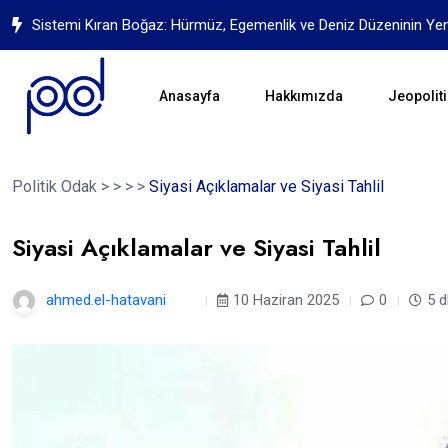
Sistemi Kıran Boğaz: Hürmüz, Egemenlik ve Deniz Düzeninin Ye
Anasayfa
Hakkımızda
Jeopoliti
Politik Odak
>
>
>
>
Siyasi Açıklamalar ve Siyasi Tahlil
Siyasi Açıklamalar ve Siyasi Tahlil
ahmed.el-hatavani
1 yıl
10 Haziran 2025
0
5 