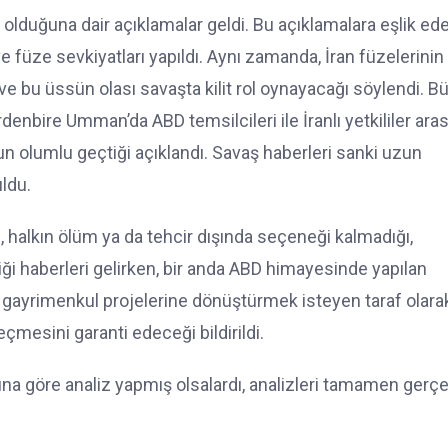
a olduğuna dair açıklamalar geldi. Bu açıklamalara eşlik ed
e füze sevkiyatları yapıldı. Aynı zamanda, İran füzelerinin
e bu üssün olası savaşta kilit rol oynayacağı söylendi. B
rdenbire Umman’da ABD temsilcileri ile İranlı yetkililer ara
un olumlu geçtiği açıklandı. Savaş haberleri sanki uzun
ldu.
 halkın ölüm ya da tehcir dışında seçeneği kalmadığı,
tiği haberleri gelirken, bir anda ABD himayesinde yapılan
i gayrimenkul projelerine dönüştürmek isteyen taraf olara
mesini garanti edeceği bildirildi.
gasına göre analiz yapmış olsalardı, analizleri tamamen gerç