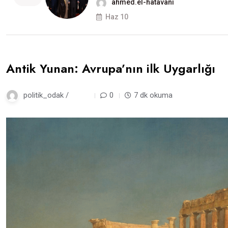
ahmed.el-hatavani
Haz 10
Antik Yunan: Avrupa’nın ilk Uygarlığı
politik_odak /
3 gün
0
7 dk okuma