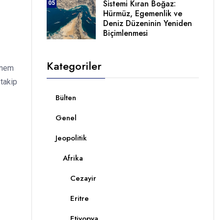
Sistemi Kıran Boğaz:
05
Hürmüz, Egemenlik ve
Deniz Düzeninin Yeniden
Biçimlenmesi
Kategoriler
 önem
 takip
Bülten
Genel
Jeopolitik
Afrika
Cezayir
Eritre
Etiyopya