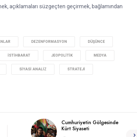
mek, açıklamaları süzgeçten geçirmek, bağlamından
ANLAR
DEZENFORMASYON
DÜŞÜNCE
İSTIHBARAT
JEOPOLITIK
MEDYA
SIYASI ANALIZ
STRATEJI
Cumhuriyetin Gölgesinde
Kürt Siyaseti