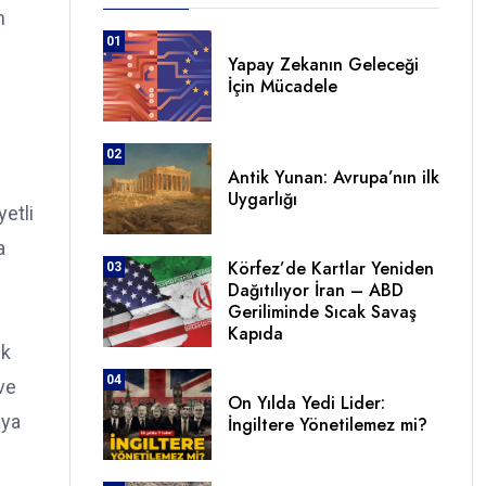
n
01
Yapay Zekanın Geleceği
İçin Mücadele
02
Antik Yunan: Avrupa’nın ilk
Uygarlığı
yetli
a
Körfez’de Kartlar Yeniden
03
Dağıtılıyor İran – ABD
Geriliminde Sıcak Savaş
Kapıda
ık
04
ve
On Yılda Yedi Lider:
aya
İngiltere Yönetilemez mi?