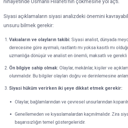
nihayetinde Osmanlı Hilafeti’nin çökmesine yol açtı.
Siyasi açıklamaların siyasi analizdeki önemini kavrayabi
unsuru bilmek gerekir:
Vakıaların ve olayların takibi:
Siyasi analist, dünyada meyda
derecesine göre ayırmalı, rastlantı mı yoksa kasıtlı mı olduğ
uzmanlığa dönüşür ve analist en önemli, maksatlı ve gerekli 
Ön bilgiye sahip olmak:
Olaylar, mekânlar, kişiler ve açıklam
olunmalıdır. Bu bilgiler olayları doğru ve derinlemesine anlam
Siyasi hüküm verirken iki şeye dikkat etmek gerekir:
Olaylar, bağlamlarından ve çevresel unsurlarından koparılma
Genellemeden ve kıyaslamalardan kaçınılmalıdır. Zira si
başarısızlığın temel göstergeleridir.