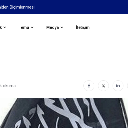
niden Biçimlenmesi
Yapay Zekanın Geleceği İçi
k
Tema
Medya
İletişim
dk okuma