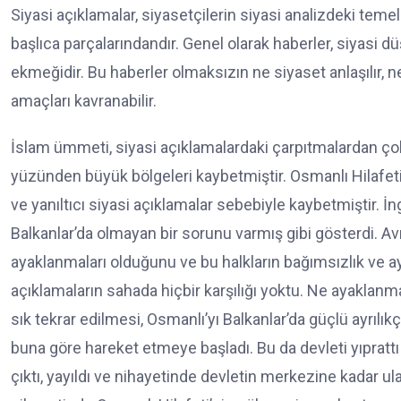
Siyasi açıklamalar, siyasetçilerin siyasi analizdeki te
başlıca parçalarındandır. Genel olarak haberler, siyasi d
ekmeğidir. Bu haberler olmaksızın ne siyaset anlaşılır, ne s
amaçları kavranabilir.
İslam ümmeti, siyasi açıklamalardaki çarpıtmalardan çok 
yüzünden büyük bölgeleri kaybetmiştir. Osmanlı Hilafeti m
ve yanıltıcı siyasi açıklamalar sebebiyle kaybetmiştir. İn
Balkanlar’da olmayan bir sorunu varmış gibi gösterdi. Av
ayaklanmaları olduğunu ve bu halkların bağımsızlık ve ayr
açıklamaların sahada hiçbir karşılığı yoktu. Ne ayaklanma
sık tekrar edilmesi, Osmanlı’yı Balkanlar’da güçlü ayrılı
buna göre hareket etmeye başladı. Bu da devleti yıprattı 
çıktı, yayıldı ve nihayetinde devletin merkezine kadar u