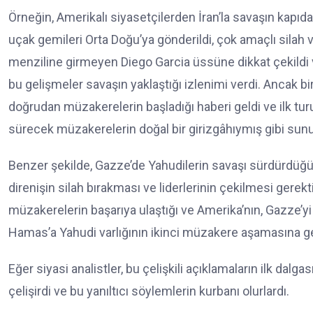
Örneğin, Amerikalı siyasetçilerden İran’la savaşın kapıd
uçak gemileri Orta Doğu’ya gönderildi, çok amaçlı silah v
menziline girmeyen Diego Garcia üssüne dikkat çekildi v
bu gelişmeler savaşın yaklaştığı izlenimi verdi. Ancak bi
doğrudan müzakerelerin başladığı haberi geldi ve ilk tur
sürecek müzakerelerin doğal bir girizgâhıymış gibi sunu
Benzer şekilde, Gazze’de Yahudilerin savaşı sürdürdüğü,
direnişin silah bırakması ve liderlerinin çekilmesi gerek
müzakerelerin başarıya ulaştığı ve Amerika’nın, Gazze’y
Hamas’a Yahudi varlığının ikinci müzakere aşamasına geç
Eğer siyasi analistler, bu çelişkili açıklamaların ilk dal
çelişirdi ve bu yanıltıcı söylemlerin kurbanı olurlardı.