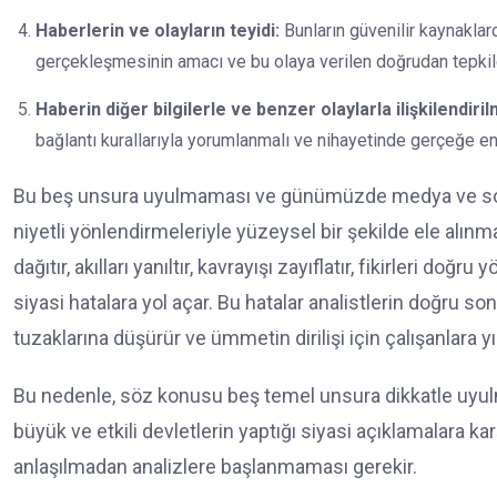
Haberlerin ve olayların teyidi:
Bunların güvenilir kaynakla
gerçekleşmesinin amacı ve bu olaya verilen doğrudan tepkile
Haberin diğer bilgilerle ve benzer olaylarla ilişkilendiril
bağlantı kurallarıyla yorumlanmalı ve nihayetinde gerçeğe en 
Bu beş unsura uyulmaması ve günümüzde medya ve sosyal
niyetli yönlendirmeleriyle yüzeysel bir şekilde ele alınmas
dağıtır, akılları yanıltır, kavrayışı zayıflatır, fikirleri 
siyasi hatalara yol açar. Bu hatalar analistlerin doğru son
tuzaklarına düşürür ve ümmetin dirilişi için çalışanlara yık
Bu nedenle, söz konusu beş temel unsura dikkatle uyulmalıdı
büyük ve etkili devletlerin yaptığı siyasi açıklamalara ka
anlaşılmadan analizlere başlanmaması gerekir.