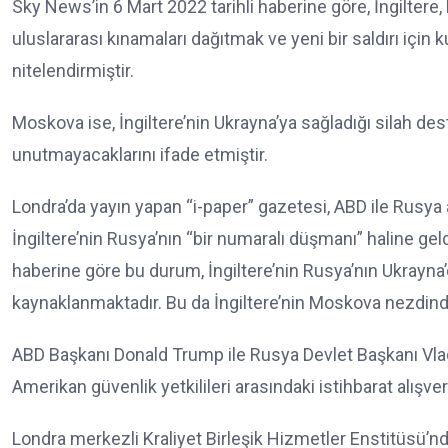
Sky News’in 6 Mart 2022 tarihli haberine göre, İngiltere
uluslararası kınamaları dağıtmak ve yeni bir saldırı için 
nitelendirmiştir.
Moskova ise, İngiltere’nin Ukrayna’ya sağladığı silah dest
unutmayacaklarını ifade etmiştir.
Londra’da yayın yapan “i-paper” gazetesi, ABD ile Rusy
İngiltere’nin Rusya’nın “bir numaralı düşmanı” haline g
haberine göre bu durum, İngiltere’nin Rusya’nın Ukrayna’da
kaynaklanmaktadır. Bu da İngiltere’nin Moskova nezdind
ABD Başkanı Donald Trump ile Rusya Devlet Başkanı Vladim
Amerikan güvenlik yetkilileri arasındaki istihbarat alış
Londra merkezli Kraliyet Birleşik Hizmetler Enstitüsü’n