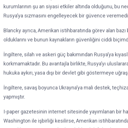
kurumlarının şu an siyasi etkiler altında olduğunu, bu nede
Rusya’ya sızmasını engelleyecek bir güvence veremedikle
Blancky ayrıca, Amerikan istihbaratında görev alan bazı b
olduklarını ve bunun kaynakların güvenliğini ciddi biçimd
İngiltere, silah ve askeri güç bakımından Rusya’ya kıya
korkmamaktadır. Bu avantajla birlikte, Rusya’yı uluslara
hukuka aykırı, yasa dışı bir devlet gibi göstermeye uğra
İngiltere, savaş boyunca Ukrayna’ya mali destek, teçhiza
yapmıştır.
I-paper gazetesinin internet sitesinde yayımlanan bir habe
Washington ile işbirliği kesilirse, Amerikan istihbaratı