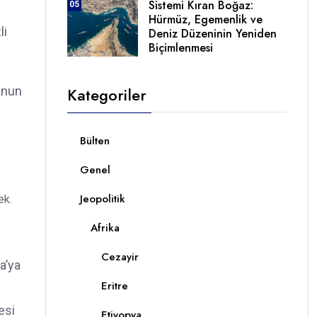
Sistemi Kıran Boğaz:
05
Hürmüz, Egemenlik ve
li
Deniz Düzeninin Yeniden
Biçimlenmesi
Kategoriler
Bunun
Bülten
Genel
Jeopolitik
ek.
Afrika
Cezayir
a’ya
Eritre
esi
Etiyopya