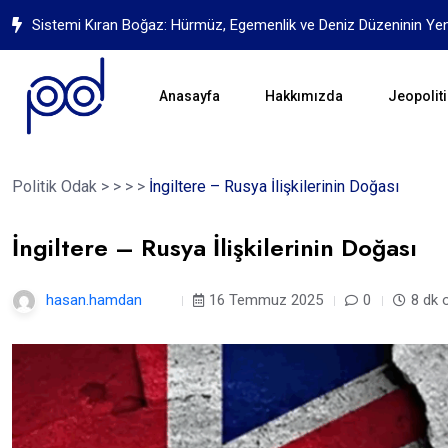
Yapay Zekanın Geleceği İçin Mücadele
Anasayfa
Hakkımızda
Jeopoliti
Politik Odak
>
>
>
>
İngiltere – Rusya İlişkilerinin Doğası
İngiltere – Rusya İlişkilerinin Doğası
hasan.hamdan
1 yıl
16 Temmuz 2025
0
8 dk