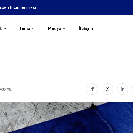
Antik Yunan: Avrupa’nın ilk Uy
k
Tema
Medya
İletişim
 okuma