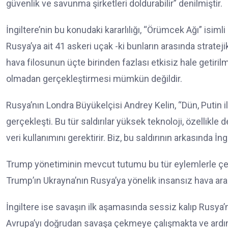
güvenlik ve savunma şirketleri doldurabilir” denilmiştir.
İngiltere’nin bu konudaki kararlılığı, “Örümcek Ağı” isi
Rusya’ya ait 41 askeri uçak -ki bunların arasında stratej
hava filosunun üçte birinden fazlası etkisiz hale getiril
olmadan gerçekleştirmesi mümkün değildir.
Rusya’nın Londra Büyükelçisi Andrey Kelin, “Dün, Putin 
gerçekleşti. Bu tür saldırılar yüksek teknoloji, özellik
veri kullanımını gerektirir. Biz, bu saldırının arkasında 
Trump yönetiminin mevcut tutumu bu tür eylemlerle çel
Trump’ın Ukrayna’nın Rusya’ya yönelik insansız hava arac
İngiltere ise savaşın ilk aşamasında sessiz kalıp Rusya’
Avrupa’yı doğrudan savaşa çekmeye çalışmakta ve ardı