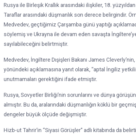
Rusya ile Birleşik Krallık arasındaki ilişkiler, 18. yüzyıldan
Taraflar arasındaki düşmanlık son derece belirgindir. Ö
Medvedev, geçtiğimiz Çarşamba günü yaptığı açıklamada
söylemiş ve Ukrayna ile devam eden savaşta İngiltere’ye
sayılabileceğini belirtmiştir.
Medvedev, İngiltere Dışişleri Bakanı James Cleverly’nin, 
yönündeki açıklamasına yanıt olarak, “aptal İngiliz yetkili
unutmamaları gerektiğini ifade etmiştir.
Rusya, Sovyetler Birliği’nin sorunlarını ve dünya görüşünü
almıştır. Bu da, aralarındaki düşmanlığın köklü bir ge
dengeler büyük ölçüde değişmiştir.
Hizb-ut Tahrir’in “Siyasi Görüşler” adlı kitabında da belir