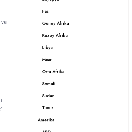
Fas
r ve
Güney Afrika
Kuzey Afrika
Libya
Mısır
Orta Afrika
Somali
Sudan
n
Tunus
z”
Amerika