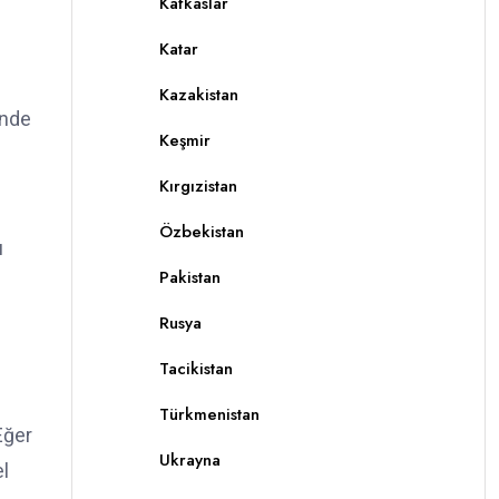
Kafkaslar
Katar
Kazakistan
inde
Keşmir
Kırgızistan
Özbekistan
ı
Pakistan
Rusya
Tacikistan
Türkmenistan
Eğer
Ukrayna
el