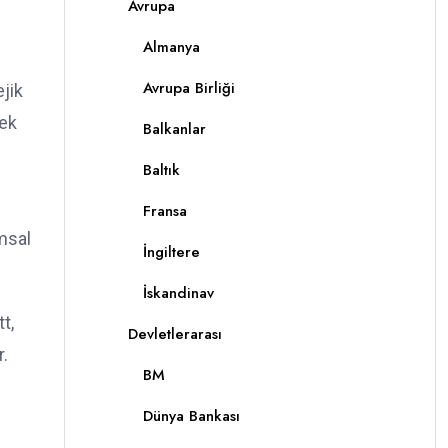
Avrupa
Almanya
Avrupa Birliği
ejik
tek
Balkanlar
Baltık
Fransa
amsal
İngiltere
İskandinav
t,
Devletlerarası
r.
BM
Dünya Bankası