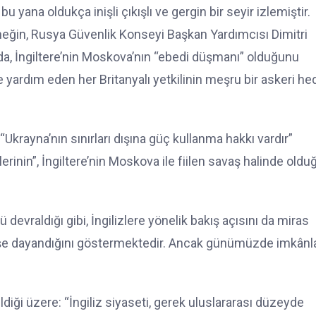
 bu yana oldukça inişli çıkışlı ve gergin bir seyir izlemiştir.
rneğin, Rusya Güvenlik Konseyi Başkan Yardımcısı Dimitri
, İngiltere’nin Moskova’nın “ebedi düşmanı” olduğunu
 yardım eden her Britanyalı yetkilinin meşru bir askeri he
“Ukrayna’nın sınırları dışına güç kullanma hakkı vardır”
lerinin”, İngiltere’nin Moskova ile fiilen savaş halinde old
 devraldığı gibi, İngilizlere yönelik bakış açısını da miras
çmişe dayandığını göstermektedir. Ancak günümüzde imkânl
tildiği üzere: “İngiliz siyaseti, gerek uluslararası düzeyde