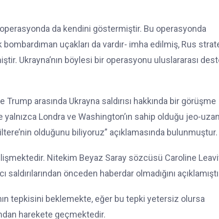
mli operasyonda da kendini göstermiştir. Bu operasyonda
ik bombardıman uçakları da vardır- imha edilmiş, Rus strat
miştir. Ukrayna’nın böylesi bir operasyonu uluslararası des
ile Trump arasında Ukrayna saldırısı hakkında bir görüşme
le de yalnızca Londra ve Washington’ın sahip olduğu jeo-uz
İngiltere’nin olduğunu biliyoruz” açıklamasında bulunmuştur.
işmektedir. Nitekim Beyaz Saray sözcüsü Caroline Leavit
ı saldırılarından önceden haberdar olmadığını açıklamıştı
nın tepkisini beklemekte, eğer bu tepki yetersiz olursa
ndan harekete geçmektedir.