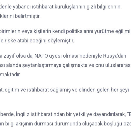
nle yabancı istihbarat kuruluşlarının gizli bilgilerinin
rini belirtmiştir.
irimlerin veya kişilerin kendi politikalarını yürütme eğilim
e riske atabileceğini söylemiştir.
sla zayıf olsa da, NATO üyesi olması nedeniyle Rusya’dan
rası alanda şeytanlaştırmaya çalışmakta ve onu uluslararas
şmaktadır.
t, eğitim ve istihbarat sağlamış ve elinden gelen her şeyi
rde, İngiliz istihbaratından bir yetkiliye dayandırılarak, “
ndan bilgi akışının durması durumunda oluşacak boşluğu öz