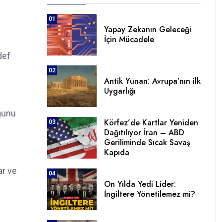
01
Yapay Zekanın Geleceği
İçin Mücadele
def
02
Antik Yunan: Avrupa’nın ilk
Uygarlığı
uğunu
Körfez’de Kartlar Yeniden
03
Dağıtılıyor İran – ABD
Geriliminde Sıcak Savaş
Kapıda
ar ve
04
On Yılda Yedi Lider:
İngiltere Yönetilemez mi?