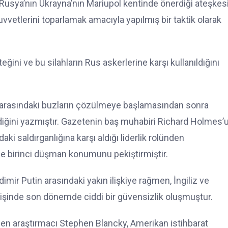
, Rusya’nın Ukrayna’nın Mariupol kentinde önerdiği ateşkesi
kuvvetlerini toparlamak amacıyla yapılmış bir taktik olarak
eğini ve bu silahların Rus askerlerine karşı kullanıldığını
a arasındaki buzların çözülmeye başlamasından sonra
eldiğini yazmıştır. Gazetenin baş muhabiri Richard Holmes’
ki saldırganlığına karşı aldığı liderlik rolünden
e birinci düşman konumunu pekiştirmiştir.
ir Putin arasındaki yakın ilişkiye rağmen, İngiliz ve
verişinde son dönemde ciddi bir güvensizlik oluşmuştur.
den araştırmacı Stephen Blancky, Amerikan istihbarat