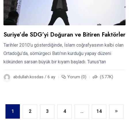
Suriye’de SDG’yi Doğuran ve Bitiren Faktörler
Tarihler 2010’u gösterdiğinde, İslam coğrafyasının kalbi olan
Ortadoğu’da, sömürgeci Batı’nın kurduğu yapay düzeni
kökünden sarsan büyük bir kıyam başladı. Tunus’tan
abdullah.kosdas / 6 ay
Yorum (0)
(5.77K)
1
2
3
4
…
14