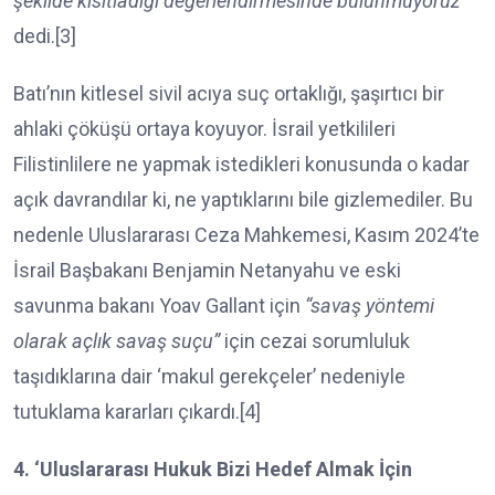
şekilde kısıtladığı değerlendirmesinde bulunmuyoruz”
dedi.[3]
Batı’nın kitlesel sivil acıya suç ortaklığı, şaşırtıcı bir
ahlaki çöküşü ortaya koyuyor. İsrail yetkilileri
Filistinlilere ne yapmak istedikleri konusunda o kadar
açık davrandılar ki, ne yaptıklarını bile gizlemediler. Bu
nedenle Uluslararası Ceza Mahkemesi, Kasım 2024’te
İsrail Başbakanı Benjamin Netanyahu ve eski
savunma bakanı Yoav Gallant için
“savaş yöntemi
olarak açlık savaş suçu”
için cezai sorumluluk
taşıdıklarına dair ‘makul gerekçeler’ nedeniyle
tutuklama kararları çıkardı.[4]
4. ‘Uluslararası Hukuk Bizi Hedef Almak İçin