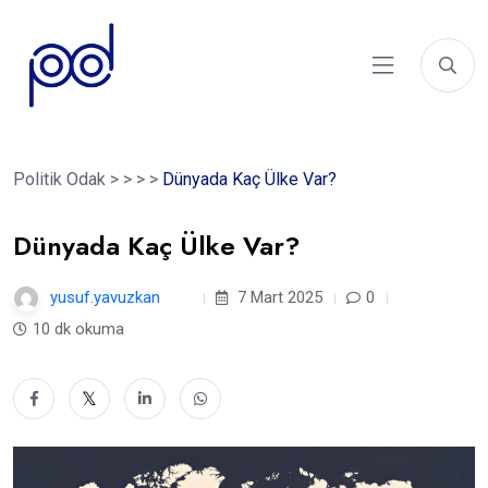
Politik Odak
>
>
>
>
Dünyada Kaç Ülke Var?
Dünyada Kaç Ülke Var?
yusuf.yavuzkan
1 yıl
7 Mart 2025
0
10 dk okuma