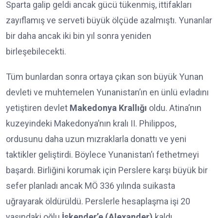
Sparta galip geldi ancak gücü tükenmiş, ittifakları
zayıflamış ve serveti büyük ölçüde azalmıştı. Yunanlar
bir daha ancak iki bin yıl sonra yeniden
birleşebilecekti.
Tüm bunlardan sonra ortaya çıkan son büyük Yunan
devleti ve muhtemelen Yunanistan’ın en ünlü evladını
yetiştiren devlet
Makedonya Krallığı
oldu. Atina’nın
kuzeyindeki Makedonya’nın kralı II. Philippos,
ordusunu daha uzun mızraklarla donattı ve yeni
taktikler geliştirdi. Böylece Yunanistan’ı fethetmeyi
başardı. Birliğini korumak için Perslere karşı büyük bir
sefer planladı ancak MÖ 336 yılında suikasta
uğrayarak öldürüldü. Perslerle hesaplaşma işi 20
yaşındaki oğlu
İskender’e (Alexander)
kaldı.