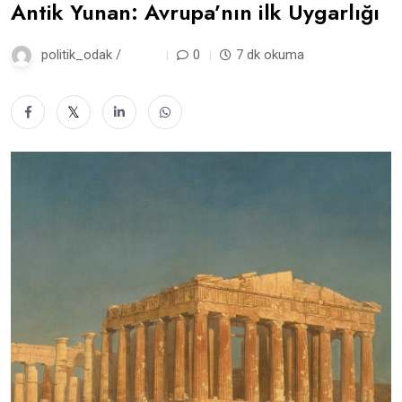
Antik Yunan: Avrupa’nın ilk Uygarlığı
politik_odak /
2 gün
0
7 dk okuma