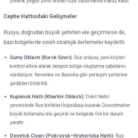
yönelik yoğun zırhlı drone/füze saldırılarına maruz kaldı.
Cephe Hattındaki Gelişmeler
Rusya, doğrudan büyük şehirleri ele geçirmese de,
bazı bölgelerde sınırlı stratejik ilerlemeler kaydetti:
Sumy Oblastı (Kursk Sınırı):
Rus ordusu, yeni köyleri
kontrol altına alarak tampon bölge oluşturma çabalarını
sürdürüyor. Novenke ve Basivka gibi yerleşim yerlerine
girdikleri bildirildi.
Kupiansk Hattı (Kharkiv Oblastı):
Oskil Nehri
çevresinde Rus birlikleri köprübaşı kurarak Dvorichna’nın
büyük bölümünü ele geçirdi ve bölgede fiili bir durum
yarattı.
Donetsk Civarı (Pokrovsk–Hryhorivka Hattı):
Rus