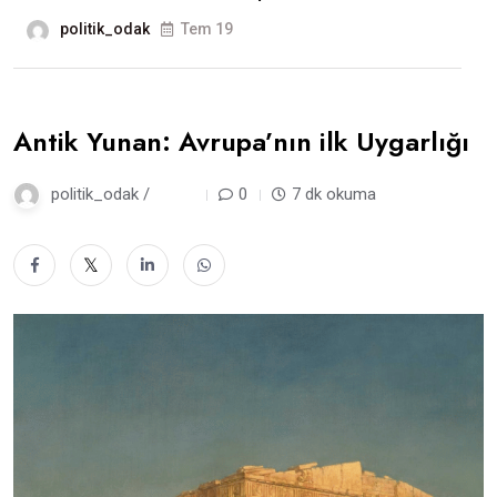
politik_odak
Tem 19
Antik Yunan: Avrupa’nın ilk Uygarlığı
politik_odak /
2 gün
0
7 dk okuma