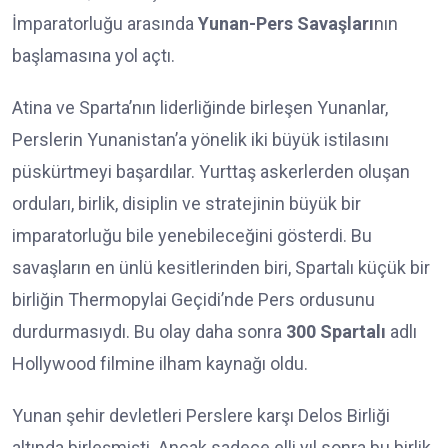
İmparatorluğu arasında
Yunan-Pers Savaşları
nın
başlamasına yol açtı.
Atina ve Sparta’nın liderliğinde birleşen Yunanlar,
Perslerin Yunanistan’a yönelik iki büyük istilasını
püskürtmeyi başardılar. Yurttaş askerlerden oluşan
orduları, birlik, disiplin ve stratejinin büyük bir
imparatorluğu bile yenebileceğini gösterdi. Bu
savaşların en ünlü kesitlerinden biri, Spartalı küçük bir
birliğin Thermopylai Geçidi’nde Pers ordusunu
durdurmasıydı. Bu olay daha sonra
300 Spartalı
adlı
Hollywood filmine ilham kaynağı oldu.
Yunan şehir devletleri Perslere karşı Delos Birliği
altında birleşmişti. Ancak sadece elli yıl sonra bu birlik