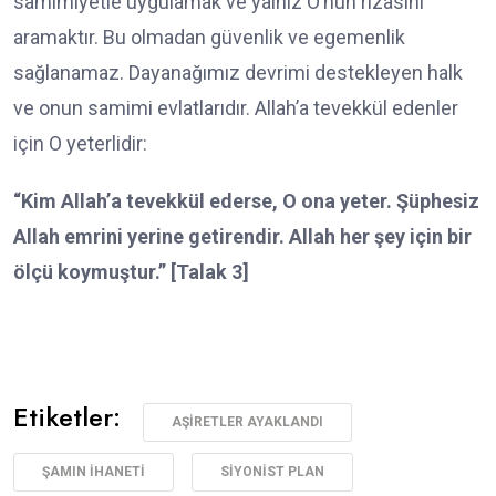
samimiyetle uygulamak ve yalnız O’nun rızasını
aramaktır. Bu olmadan güvenlik ve egemenlik
sağlanamaz. Dayanağımız devrimi destekleyen halk
ve onun samimi evlatlarıdır. Allah’a tevekkül edenler
için O yeterlidir:
“Kim Allah’a tevekkül ederse, O ona yeter. Şüphesiz
Allah emrini yerine getirendir. Allah her şey için bir
ölçü koymuştur.” [Talak 3]
Etiketler:
AŞIRETLER AYAKLANDI
ŞAMIN İHANETI
SIYONIST PLAN