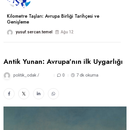
Kilometre Taşları: Avrupa Birliği Tarihçesi ve
Genişleme
yusuf.sercan.temel
Ağu 12
Antik Yunan: Avrupa’nın ilk Uygarlığı
politik_odak /
4 gün
0
7 dk okuma