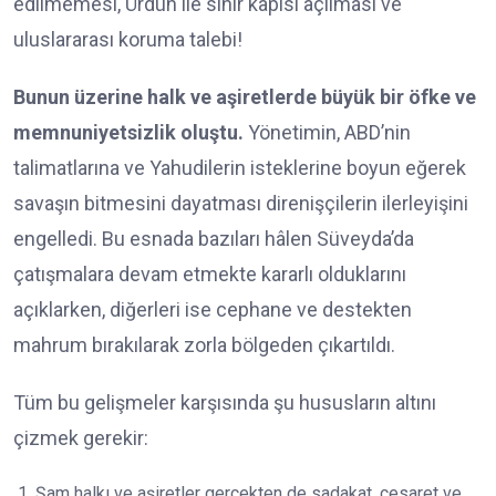
edilmemesi, Ürdün ile sınır kapısı açılması ve
uluslararası koruma talebi!
Bunun üzerine halk ve aşiretlerde büyük bir öfke ve
memnuniyetsizlik oluştu.
Yönetimin, ABD’nin
talimatlarına ve Yahudilerin isteklerine boyun eğerek
savaşın bitmesini dayatması direnişçilerin ilerleyişini
engelledi. Bu esnada bazıları hâlen Süveyda’da
çatışmalara devam etmekte kararlı olduklarını
açıklarken, diğerleri ise cephane ve destekten
mahrum bırakılarak zorla bölgeden çıkartıldı.
Tüm bu gelişmeler karşısında şu hususların altını
çizmek gerekir:
Şam halkı ve aşiretler gerçekten de sadakat, cesaret ve