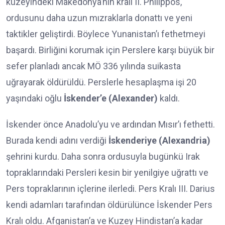
kuzeyindeki Makedonya’nın kralı II. Philippos,
ordusunu daha uzun mızraklarla donattı ve yeni
taktikler geliştirdi. Böylece Yunanistan’ı fethetmeyi
başardı. Birliğini korumak için Perslere karşı büyük bir
sefer planladı ancak MÖ 336 yılında suikasta
uğrayarak öldürüldü. Perslerle hesaplaşma işi 20
yaşındaki oğlu
İskender’e (Alexander)
kaldı.
İskender önce Anadolu’yu ve ardından Mısır’ı fethetti.
Burada kendi adını verdiği
İskenderiye (Alexandria)
şehrini kurdu. Daha sonra ordusuyla bugünkü Irak
topraklarındaki Persleri kesin bir yenilgiye uğrattı ve
Pers topraklarının içlerine ilerledi. Pers Kralı III. Darius
kendi adamları tarafından öldürülünce İskender Pers
Kralı oldu. Afganistan’a ve Kuzey Hindistan’a kadar