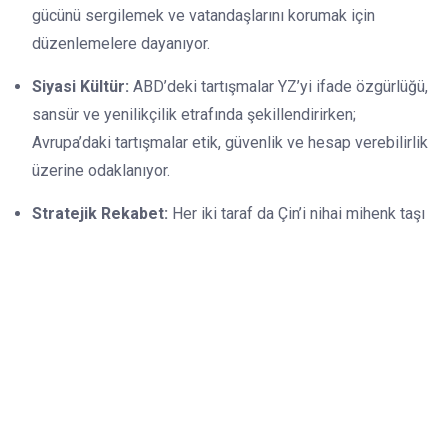
gücünü sergilemek ve vatandaşlarını korumak için
düzenlemelere dayanıyor.
Siyasi Kültür:
ABD’deki tartışmalar YZ’yi ifade özgürlüğü,
sansür ve yenilikçilik etrafında şekillendirirken;
Avrupa’daki tartışmalar etik, güvenlik ve hesap verebilirlik
üzerine odaklanıyor.
Stratejik Rekabet:
Her iki taraf da Çin’i nihai mihenk taşı
olarak gösteriyor. Washington için deregülasyon,
hakimiyet yarışında bir silah; Brüksel için ise kurallar,
Pekin yapmadan önce küresel normları belirlemenin bir
yoludur.
İronik bir şekilde, retoriksel karşıtlıklarına rağmen, her
iki hukuk düzeni de şu anda ayarlamalar yapıyor. ABD;
federal YZ araştırma fonları ve altyapının