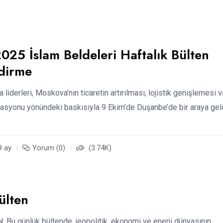
025 İslam Beldeleri Haftalık Bülten
dirme
iderleri, Moskova’nın ticaretin artırılması, lojistik genişlemesi 
asyonu yönündeki baskısıyla 9 Ekim’de Duşanbe’de bir araya geld
9 ay
Yorum (0)
(3.74K)
ülten
Bu günlük bültende, jeopolitik, ekonomi ve enerji dünyasının