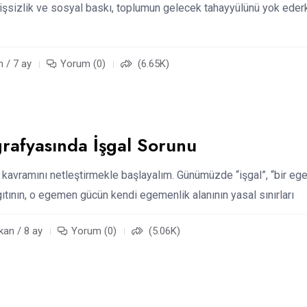
işsizlik ve sosyal baskı, toplumun gelecek tahayyülünü yok eder
 / 7 ay
Yorum (0)
(6.65K)
rafyasında İşgal Sorunu
” kavramını netleştirmekle başlayalım. Günümüzde “işgal”, “bir e
ıtının, o egemen gücün kendi egemenlik alanının yasal sınırları
kan / 8 ay
Yorum (0)
(5.06K)