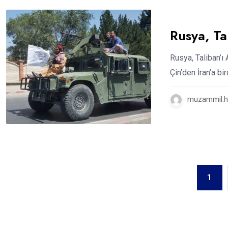
Rusya, T
Rusya, Taliban’ı 
Çin’den İran’a bi
muzammil.hu
1