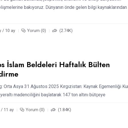
gelişmelerine bakıyoruz. Dünyanın önde gelen bilgi kaynaklarından
y / 10 ay
Yorum (0)
(2.74K)
s İslam Beldeleri Haftalık Bülten
dirme
ing: Orta Asya 31 Ağustos 2025 Kırgızistan: Kaynak Egemenliği K
 yeraltı madenciliğini başlatarak 147 ton altını bütçeye
 / 11 ay
Yorum (0)
(1.84K)