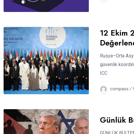
12 Ekim 2
Değerlen
Rusya–Orta Asya l
güvenlik koordin
ICC
compass / 
Günlük B
GÜNLÜK BÜLTEN: 