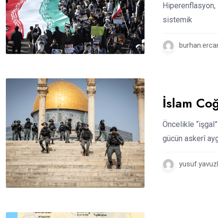
Hiperenflasyon, 
sistemik
burhan.ercan
İslam Coğ
Öncelikle “işgal
gücün askerî ayg
yusuf.yavuz