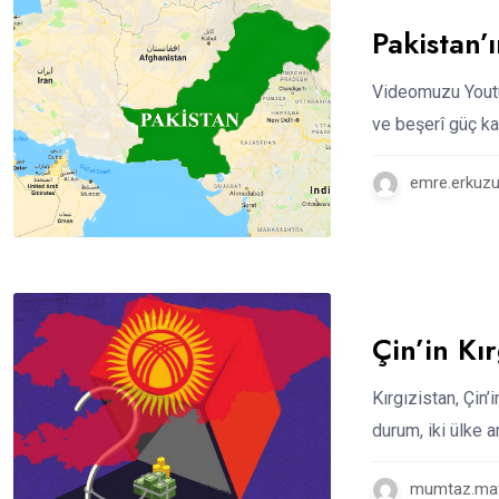
Pakistan’ı
Videomuzu Youtu
ve beşerî güç ka
emre.erkuzu
Çin’in Kı
Kırgızistan, Çin’
durum, iki ülke
mumtaz.mava