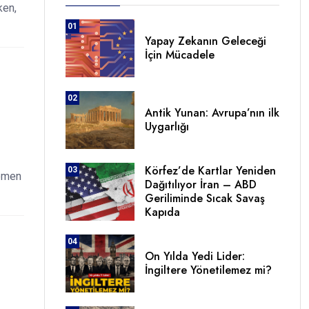
ken,
01
Yapay Zekanın Geleceği
İçin Mücadele
02
Antik Yunan: Avrupa’nın ilk
Uygarlığı
Körfez’de Kartlar Yeniden
03
gemen
Dağıtılıyor İran – ABD
Geriliminde Sıcak Savaş
Kapıda
04
On Yılda Yedi Lider:
İngiltere Yönetilemez mi?