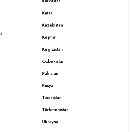
Kafkaslar
Katar
Kazakistan
u.
Keşmir
Kırgızistan
Özbekistan
Pakistan
Rusya
Tacikistan
Türkmenistan
Ukrayna