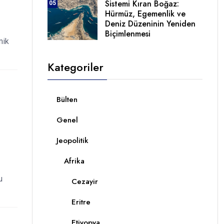
Sistemi Kıran Boğaz:
05
Hürmüz, Egemenlik ve
Deniz Düzeninin Yeniden
Biçimlenmesi
mik
Kategoriler
Bülten
Genel
Jeopolitik
Afrika
u
Cezayir
Eritre
Etiyopya