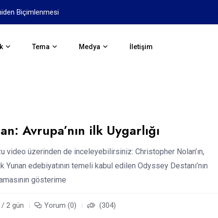
niden Biçimlenmesi
Yapay Zekanın Geleceği İçi
k
Tema
Medya
İletişim
an: Avrupa’nın ilk Uygarlığı
 video üzerinden de inceleyebilirsiniz: Christopher Nolan’ın,
k Yunan edebiyatının temeli kabul edilen Odyssey Destanı’nın
amasının gösterime
 / 2 gün
Yorum (0)
(304)