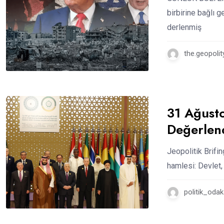
birbirine bağlı 
derlenmiş
the.geopolit
31 Ağusto
Değerlen
Jeopolitik Brif
hamlesi: Devlet,
politik_odak