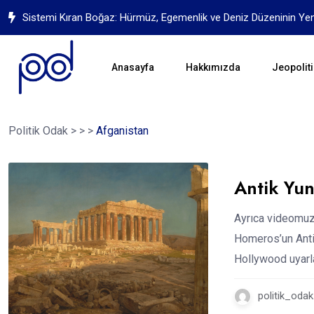
Sistemi Kıran Boğaz: Hürmüz, Egemenlik ve Deniz Düzeninin Ye
Anasayfa
Hakkımızda
Jeopoliti
Politik Odak
>
>
>
Afganistan
Antik Yun
Ayrıca videomuzu
Homeros’un Anti
Hollywood uyarl
politik_odak