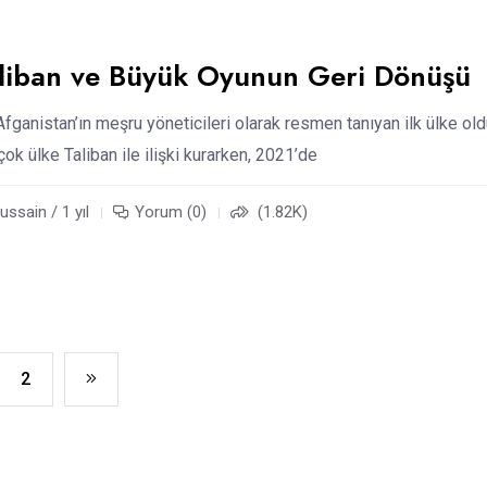
aliban ve Büyük Oyunun Geri Dönüşü
Afganistan’ın meşru yöneticileri olarak resmen tanıyan ilk ülke old
rçok ülke Taliban ile ilişki kurarken, 2021’de
ssain / 1 yıl
Yorum (0)
(1.82K)
2