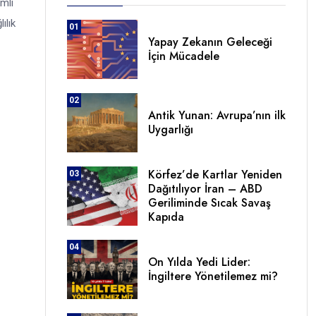
mli
ılık
01
Yapay Zekanın Geleceği
İçin Mücadele
02
Antik Yunan: Avrupa’nın ilk
Uygarlığı
Körfez’de Kartlar Yeniden
03
Dağıtılıyor İran – ABD
Geriliminde Sıcak Savaş
Kapıda
04
On Yılda Yedi Lider:
İngiltere Yönetilemez mi?