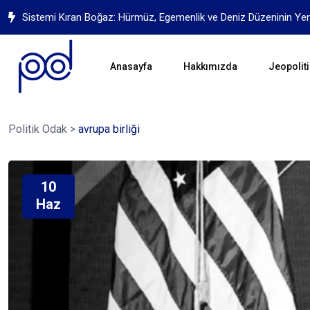
Sistemi Kıran Boğaz: Hürmüz, Egemenlik ve Deniz Düzeninin Ye
Anasayfa
Hakkımızda
Jeopoliti
Politik Odak
>
avrupa birliği
10
Haz