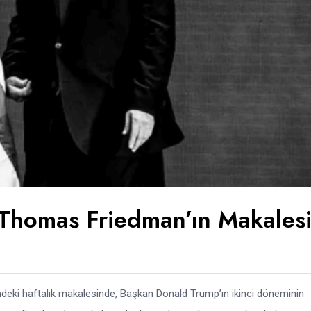
Thomas Friedman’ın Makales
eki haftalık makalesinde, Başkan Donald Trump’ın ikinci döneminin