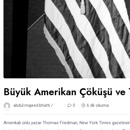
Büyük Amerikan Çöküşü ve 
abdul.majeed.bhatti /
1 yıl
0
6 dk okuma
Amerikalı ünlü yazar Thomas Friedman, New York Times gazetesind