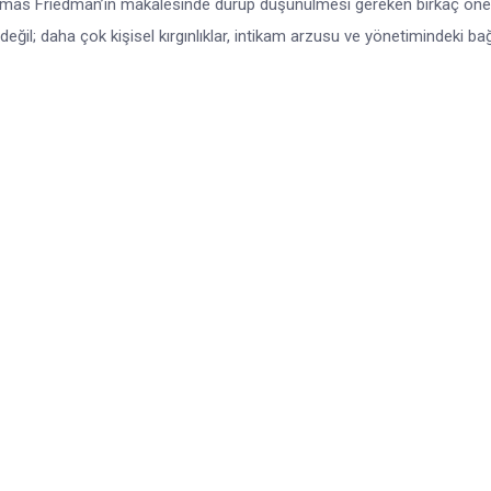
Thomas Friedman’ın makalesinde durup düşünülmesi gereken birkaç öne
 değil; daha çok kişisel kırgınlıklar, intikam arzusu ve yönetimindeki bağl