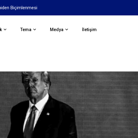
niden Biçimlenmesi
Yapay Zekanın Geleceği İçi
k
Tema
Medya
İletişim