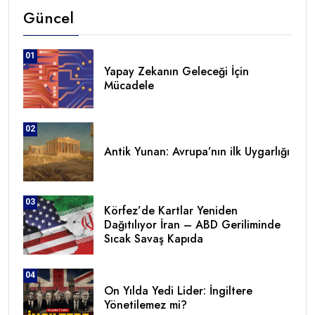
Güncel
01
Yapay Zekanın Geleceği İçin
Mücadele
02
Antik Yunan: Avrupa’nın ilk Uygarlığı
03
Körfez’de Kartlar Yeniden
Dağıtılıyor İran – ABD Geriliminde
Sıcak Savaş Kapıda
04
On Yılda Yedi Lider: İngiltere
Yönetilemez mi?