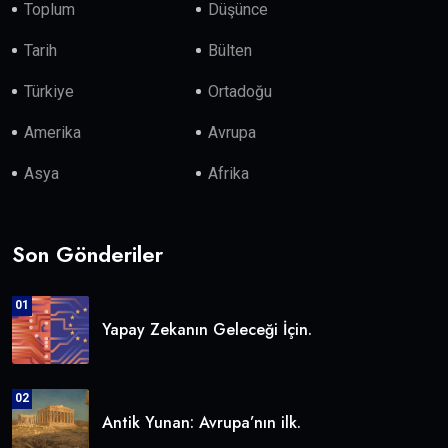
Toplum
Düşünce
Tarih
Bülten
Türkiye
Ortadoğu
Amerika
Avrupa
Asya
Afrika
Son Gönderiler
01
Yapay Zekanın Geleceği İçin.
02
Antik Yunan: Avrupa’nın ilk.