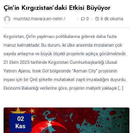
Çin’in Kırgızistan’daki Etkisi Büyüyor
mumtaz.mavara.en-nehri /
9 ay
0
6 dk okuma
Kırgızistan, Çin’in yayılmacı politikalarına giderek daha fazla
maruz kalmaktadır. Bu durum, iki ülke arasında imzalanan çok
sayıda anlaşma ve büyük ölçekli projelerle açıkça görülmektedir.
21 Ekim 2025 tarihinde Kırgızistan Cumhurbaşkanlığı Ulusal
Yatırım Ajansı, Issık Göl bölgesinde “Asman City” projesinin
inşası için bir Çinli şirketle mutabakat zaptı imzaladığını duyurdu.
Ekonomi Bakanlığı verilerine göre, projenin maliyeti yaklaşık […]
02
Kas