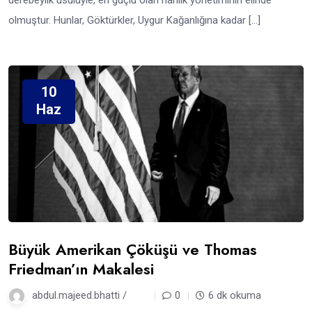
derebeylik usulüyle, en güçlü olan hanlık yönetiminin elinde
olmuştur. Hunlar, Göktürkler, Uygur Kağanlığına kadar […]
10
Haz
Büyük Amerikan Çöküşü ve Thomas
Friedman’ın Makalesi
abdul.majeed.bhatti /
1 yıl
0
6 dk okuma