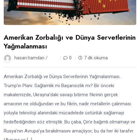
Amerikan Zorbalığı ve Dünya Servetlerinin
Yağmalanması
hasan.hamdan /
1 yıl
0
7 dk okuma
Amerikan Zorbalığı ve Dünya Servetlerinin Yağmalanması…
Trump’ın Planı: Sağlamlık mı Başarısızlık mı? Bir önceki
makalemizde, Ukrayna’daki savaşı bitirme fikrinin gerçek
amacının ne olduğundan ve bu fikrin, nadir metallerin çalınması
yoluyla teknoloji alanındaki mücadelede üstünlük sağlamayı
hedeflediğinden söz etmiştik. Bu çaba, Çin’e bağımlı olmamayı ve
Rusya’nın Avrupa’ya bırakılmasını amaçlıyor; bu da her iki tarafın
(Avrupa ve […]