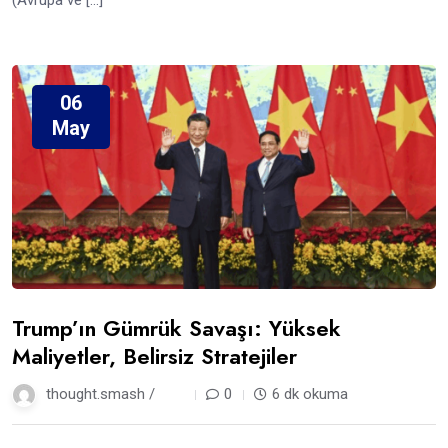
06
May
Trump’ın Gümrük Savaşı: Yüksek
Maliyetler, Belirsiz Stratejiler
thought.smash /
1 yıl
0
6 dk okuma