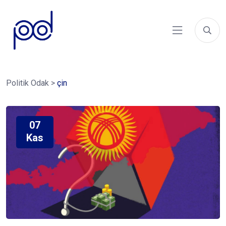
Politik Odak
>
çin
07
Kas