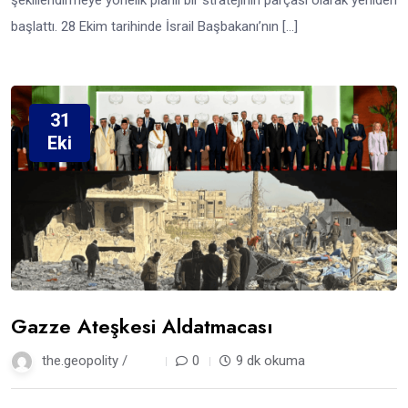
şekillendirmeye yönelik planlı bir stratejinin parçası olarak yeniden
başlattı. 28 Ekim tarihinde İsrail Başbakanı’nın […]
31
Eki
Gazze Ateşkesi Aldatmacası
the.geopolity /
9 ay
0
9 dk okuma