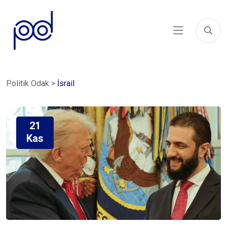
Politik Odak
>
İsrail
21
Kas