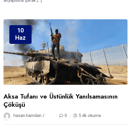
altyapısına şafak […]
10
Haz
Aksa Tufanı ve Üstünlük Yanılsamasının
Çöküşü
hasan.hamdan /
1 yıl
0
5 dk okuma