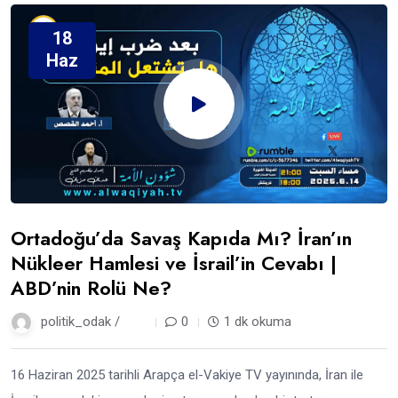
18
Haz
Ortadoğu’da Savaş Kapıda Mı? İran’ın
Nükleer Hamlesi ve İsrail’in Cevabı |
ABD’nin Rolü Ne?
politik_odak /
1 yıl
0
1 dk okuma
16 Haziran 2025 tarihli Arapça el-Vakiye TV yayınında, İran ile