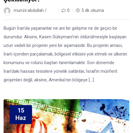
munzir.abdullah /
1 yıl
0
5 dk okuma
Bugün İran’da yaşananlar ne ani bir gelişme ne de geçici bir
durumdur. Aksine, Kasım Süleymani’nin öldürülmesiyle başlayan
uzun vadeli bir projenin yeni bir aşamasıdır. Bu projenin amacı,
İran’ı içeriden parçalamak, bölgesel etkisini yok etmek ve ülkenin
konumunu ve rolünü baştan tanımlamaktır. Son dönemde
İran’daki hassas tesislere yönelik saldırılar, İsrail’in münferit
girişimleri değil; aksine, Amerika’nın bölgeye […]
15
Haz