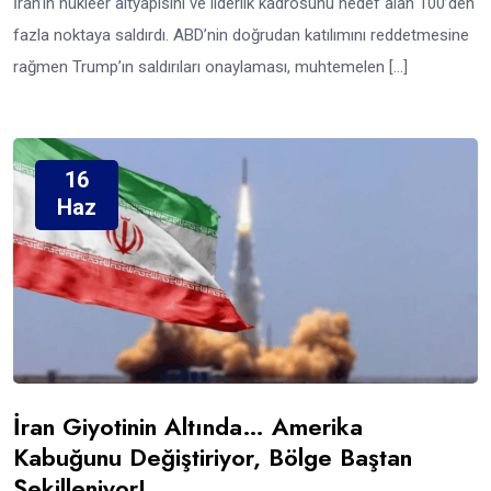
İran’ın nükleer altyapısını ve liderlik kadrosunu hedef alan 100’den
fazla noktaya saldırdı. ABD’nin doğrudan katılımını reddetmesine
rağmen Trump’ın saldırıları onaylaması, muhtemelen […]
16
Haz
İran Giyotinin Altında… Amerika
Kabuğunu Değiştiriyor, Bölge Baştan
Şekilleniyor!