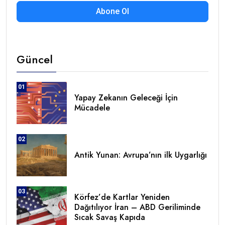
Abone Ol
Güncel
01
Yapay Zekanın Geleceği İçin
Mücadele
02
Antik Yunan: Avrupa’nın ilk Uygarlığı
03
Körfez’de Kartlar Yeniden
Dağıtılıyor İran – ABD Geriliminde
Sıcak Savaş Kapıda