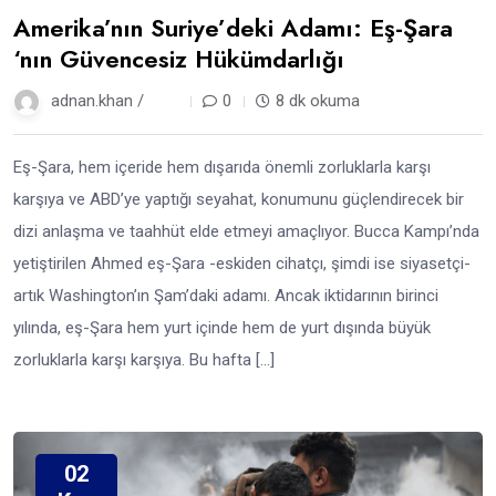
Amerika’nın Suriye’deki Adamı: Eş-Şara
‘nın Güvencesiz Hükümdarlığı
adnan.khan /
9 ay
0
8 dk okuma
Eş-Şara, hem içeride hem dışarıda önemli zorluklarla karşı
karşıya ve ABD’ye yaptığı seyahat, konumunu güçlendirecek bir
dizi anlaşma ve taahhüt elde etmeyi amaçlıyor. Bucca Kampı’nda
yetiştirilen Ahmed eş-Şara -eskiden cihatçı, şimdi ise siyasetçi-
artık Washington’ın Şam’daki adamı. Ancak iktidarının birinci
yılında, eş-Şara hem yurt içinde hem de yurt dışında büyük
zorluklarla karşı karşıya. Bu hafta […]
02