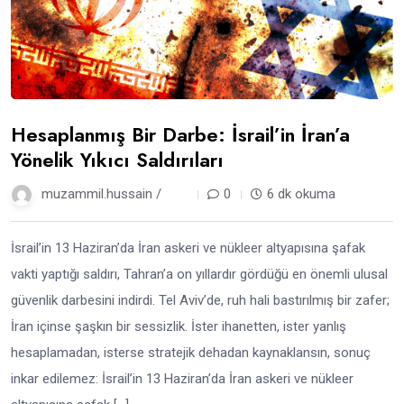
Hesaplanmış Bir Darbe: İsrail’in İran’a
Yönelik Yıkıcı Saldırıları
muzammil.hussain /
1 yıl
0
6 dk okuma
İsrail’in 13 Haziran’da İran askeri ve nükleer altyapısına şafak
vakti yaptığı saldırı, Tahran’a on yıllardır gördüğü en önemli ulusal
güvenlik darbesini indirdi. Tel Aviv’de, ruh hali bastırılmış bir zafer;
İran içinse şaşkın bir sessizlik. İster ihanetten, ister yanlış
hesaplamadan, isterse stratejik dehadan kaynaklansın, sonuç
inkar edilemez: İsrail’in 13 Haziran’da İran askeri ve nükleer