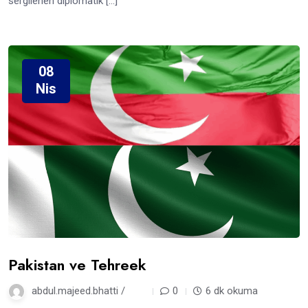
sergilenen diplomatik […]
08
Nis
Pakistan ve Tehreek
abdul.majeed.bhatti /
1 yıl
0
6 dk okuma