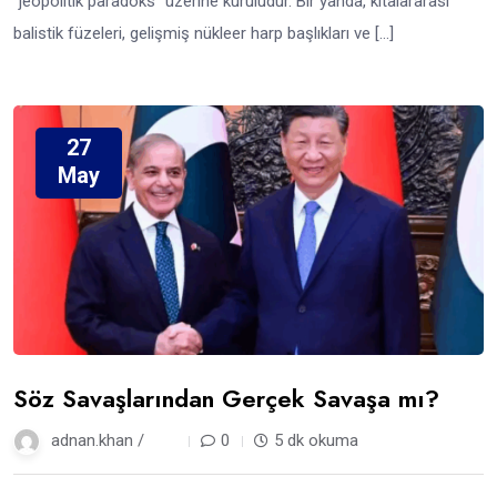
“jeopolitik paradoks” üzerine kuruludur. Bir yanda, kıtalararası
balistik füzeleri, gelişmiş nükleer harp başlıkları ve […]
27
May
Söz Savaşlarından Gerçek Savaşa mı?
adnan.khan /
1 yıl
0
5 dk okuma