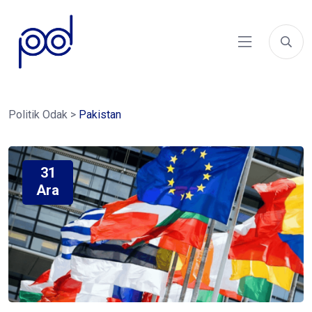
Politik Odak
>
Pakistan
31
Ara