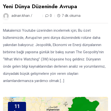
Yeni Dünya Düzeninde Avrupa
adnan.khan /
7 ay
0
7 dk okuma
Makalemizi Youtube üzerinden incelemek için; Bu özet
bültenimizde, Avrupa’nın yeni dünya düzenindeki rolüne daha
yakından bakıyoruz. Jeopolitik, Ekonomi ve Enerji dünyalarının
birbirine bağlı yapısına günlük bir bakış sunan The Geopolity’nin
“What We’re Watching” (3W) köşesine hoş geldiniz. Dünyanın
önde gelen bilgi kaynaklarından derlenen analiz ve yorumlarımız,
dünyadaki büyük gelişmelere yön veren olayları
anlamlandırmanıza yardımcı olmak […]
11