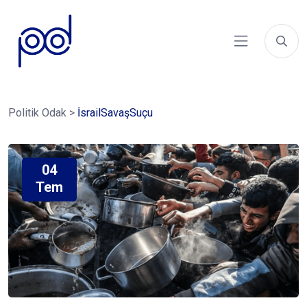
Politik Odak
>
İsrailSavaşSuçu
04
Tem