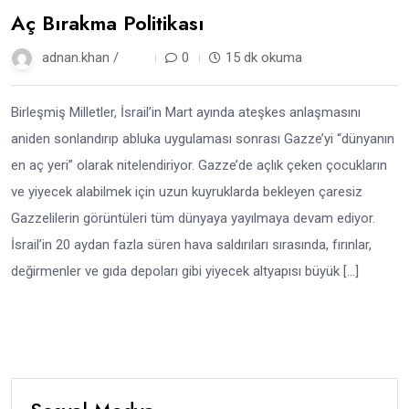
Aç Bırakma Politikası
adnan.khan /
1 yıl
0
15 dk okuma
Birleşmiş Milletler, İsrail’in Mart ayında ateşkes anlaşmasını
aniden sonlandırıp abluka uygulaması sonrası Gazze’yi “dünyanın
en aç yeri” olarak nitelendiriyor. Gazze’de açlık çeken çocukların
ve yiyecek alabilmek için uzun kuyruklarda bekleyen çaresiz
Gazzelilerin görüntüleri tüm dünyaya yayılmaya devam ediyor.
İsrail’in 20 aydan fazla süren hava saldırıları sırasında, fırınlar,
değirmenler ve gıda depoları gibi yiyecek altyapısı büyük […]