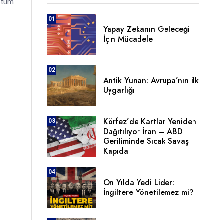
i tüm
01
Yapay Zekanın Geleceği
İçin Mücadele
02
Antik Yunan: Avrupa’nın ilk
Uygarlığı
Körfez’de Kartlar Yeniden
03
Dağıtılıyor İran – ABD
Geriliminde Sıcak Savaş
Kapıda
04
On Yılda Yedi Lider:
İngiltere Yönetilemez mi?