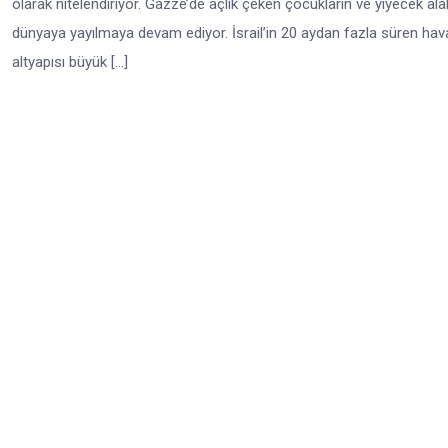
olarak nitelendiriyor. Gazze’de açlık çeken çocukların ve yiyecek al
dünyaya yayılmaya devam ediyor. İsrail’in 20 aydan fazla süren hava sa
altyapısı büyük […]