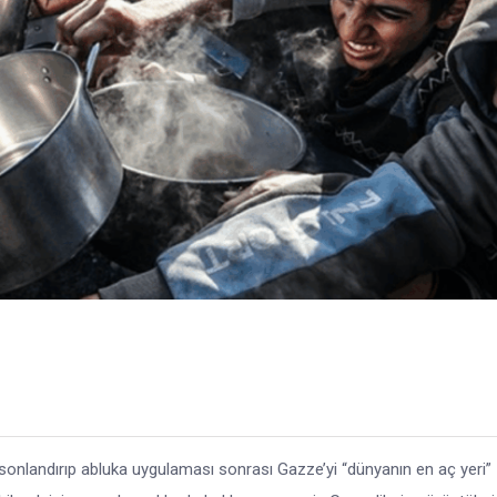
n sonlandırıp abluka uygulaması sonrası Gazze’yi “dünyanın en aç yeri”