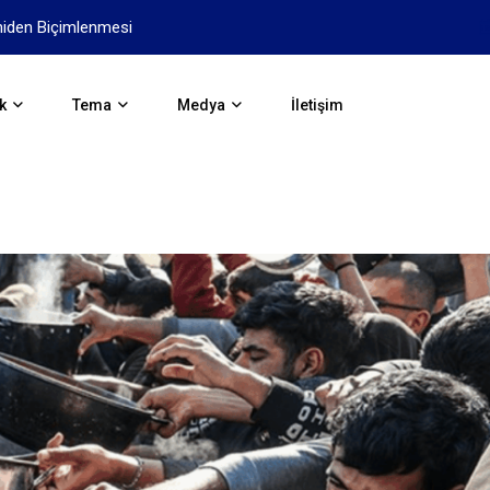
Antik Yunan: Avrupa’nın ilk Uy
k
Tema
Medya
İletişim