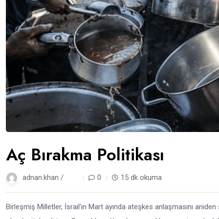
Aç Bırakma Politikası
adnan.khan /
1 yıl
0
15 dk okuma
Birleşmiş Milletler, İsrail’in Mart ayında ateşkes anlaşmasını anide