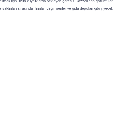
abilmek için uzun kuyruklarda bekleyen çaresiz Gazzelilerin görüntüler
ldırıları sırasında, fırınlar, değirmenler ve gıda depoları gibi yiyecek