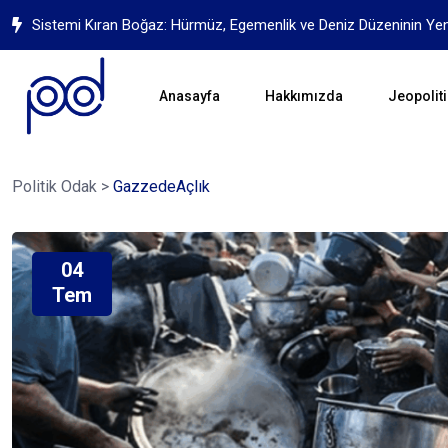
Yapay Zekanın Geleceği İçin Mücadele
Anasayfa
Hakkımızda
Jeopoliti
Politik Odak
>
GazzedeAçlık
04
Tem