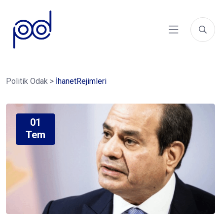
Politik Odak
>
İhanetRejimleri
01
Tem