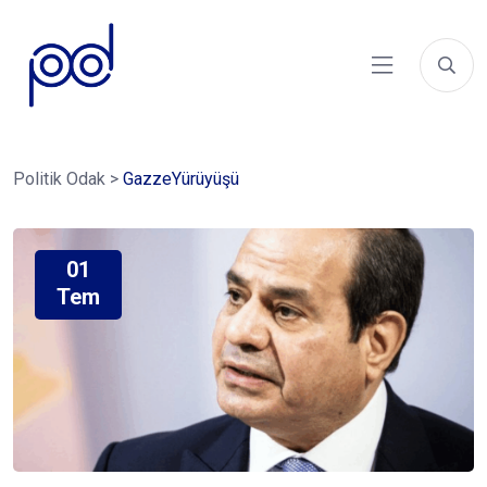
Politik Odak
>
GazzeYürüyüşü
01
Tem