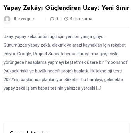
Yapay Zekâyı Güçlendiren Uzay: Yeni Sınır
the.verge /
9 ay
0
4 dk okuma
Uzay, yapay zekâ üstünlüğü için yeni bir yarışa giriyor.
Günümüzde yapay zekâ, elektrik ve arazi kaynakları için rekabet
ediyor. Google, Project Suncatcher adlı araştırma girişimiyle
yörüngede hesaplama yapmayı keşfetmek üzere bir “moonshot”
(yüksek riskli ve büyük hedefli proje) başlattı. İlk teknoloji testi
2027’nin başlarında planlanıyor. Şirketler bu hamleyi, gelecekte
yapay zekâ işlem kapasitesinin yalnızca yerdeki […]