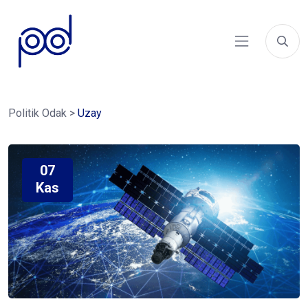
Politik Odak
>
Uzay
07
Kas