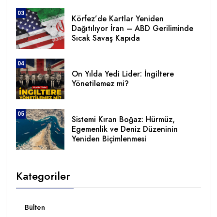
03
Körfez’de Kartlar Yeniden
Dağıtılıyor İran – ABD Geriliminde
Sıcak Savaş Kapıda
04
On Yılda Yedi Lider: İngiltere
Yönetilemez mi?
05
Sistemi Kıran Boğaz: Hürmüz,
Egemenlik ve Deniz Düzeninin
Yeniden Biçimlenmesi
Kategoriler
Bülten