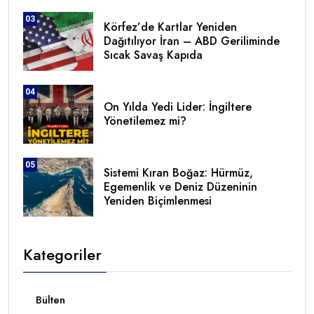
03
Körfez’de Kartlar Yeniden
Dağıtılıyor İran – ABD Geriliminde
Sıcak Savaş Kapıda
04
On Yılda Yedi Lider: İngiltere
Yönetilemez mi?
05
Sistemi Kıran Boğaz: Hürmüz,
Egemenlik ve Deniz Düzeninin
Yeniden Biçimlenmesi
Kategoriler
Bülten