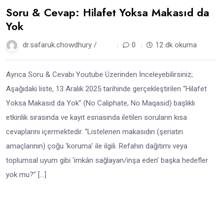
Soru & Cevap: Hilafet Yoksa Makasıd da
Yok
dr.safaruk.chowdhury /
6 ay
0
12 dk okuma
Ayrıca Soru & Cevabı Youtube Üzerinden İnceleyebilirsiniz;
Aşağıdaki liste, 13 Aralık 2025 tarihinde gerçekleştirilen “Hilafet
Yoksa Makasıd da Yok” (No Caliphate, No Maqasid) başlıklı
etkinlik sırasında ve kayıt esnasında iletilen soruların kısa
cevaplarını içermektedir. “Listelenen makasıdın (şeriatın
amaçlarının) çoğu ‘koruma’ ile ilgili. Refahın dağıtımı veya
toplumsal uyum gibi ‘imkân sağlayan/inşa eden’ başka hedefler
yok mu?” […]