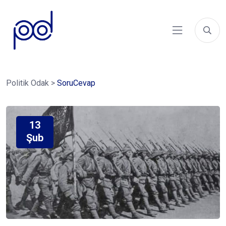
Politik Odak
>
SoruCevap
13
Şub