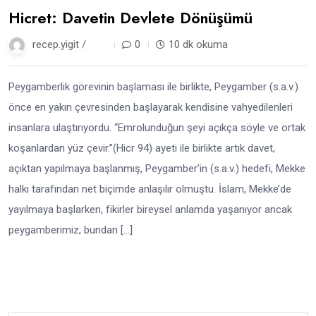
Hicret: Davetin Devlete Dönüşümü
recep.yigit /
1 yıl
0
10 dk okuma
Peygamberlik görevinin başlaması ile birlikte, Peygamber (s.a.v.)
önce en yakın çevresinden başlayarak kendisine vahyedilenleri
insanlara ulaştırıyordu. “Emrolunduğun şeyi açıkça söyle ve ortak
koşanlardan yüz çevir.”(Hicr 94) ayeti ile birlikte artık davet,
açıktan yapılmaya başlanmış, Peygamber’in (s.a.v.) hedefi, Mekke
halkı tarafından net biçimde anlaşılır olmuştu. İslam, Mekke’de
yayılmaya başlarken, fikirler bireysel anlamda yaşanıyor ancak
peygamberimiz, bundan […]