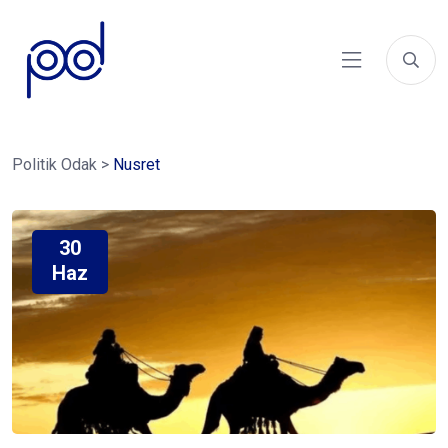
Politik Odak
>
Nusret
30
Haz