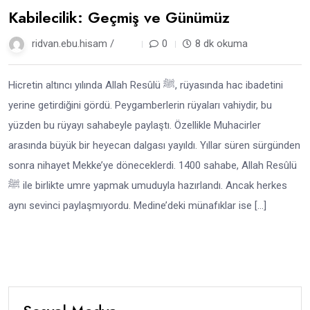
Kabilecilik: Geçmiş ve Günümüz
ridvan.ebu.hisam /
1 yıl
0
8 dk okuma
Hicretin altıncı yılında Allah Resûlü ﷺ, rüyasında hac ibadetini
yerine getirdiğini gördü. Peygamberlerin rüyaları vahiydir, bu
yüzden bu rüyayı sahabeyle paylaştı. Özellikle Muhacirler
arasında büyük bir heyecan dalgası yayıldı. Yıllar süren sürgünden
sonra nihayet Mekke’ye döneceklerdi. 1400 sahabe, Allah Resûlü
ﷺ ile birlikte umre yapmak umuduyla hazırlandı. Ancak herkes
aynı sevinci paylaşmıyordu. Medine’deki münafıklar ise […]