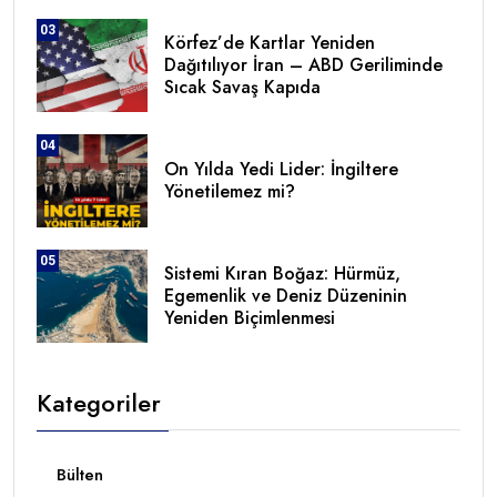
03
Körfez’de Kartlar Yeniden
Dağıtılıyor İran – ABD Geriliminde
Sıcak Savaş Kapıda
04
On Yılda Yedi Lider: İngiltere
Yönetilemez mi?
05
Sistemi Kıran Boğaz: Hürmüz,
Egemenlik ve Deniz Düzeninin
Yeniden Biçimlenmesi
Kategoriler
Bülten