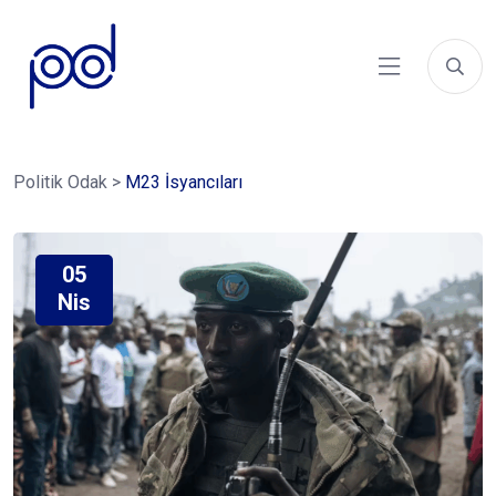
Politik Odak
>
M23 İsyancıları
05
Nis