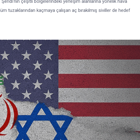
ze Şeridi’nin çeşitli bölgelerindeki yerleşim alanlarına yönelik hava
üm tuzaklarından kaçmaya çalışan aç bırakılmış siviller de hedef