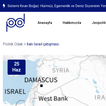
Sistemi Kıran Boğaz: Hürmüz, Egemenlik ve Deniz Düzeninin Ye
Anasayfa
Hakkımızda
Jeopoliti
Politik Odak
>
İran-İsrail çatışması
25
Haz