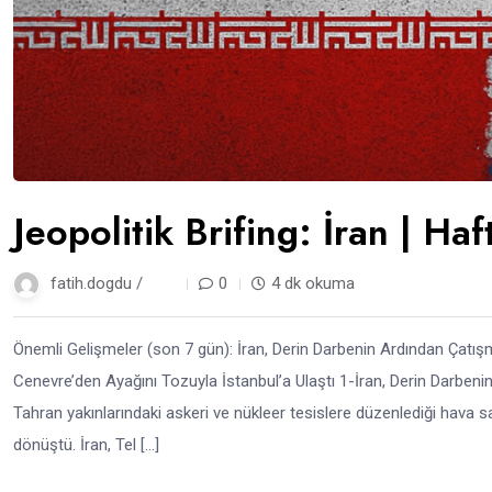
Jeopolitik Brifing: İran | H
fatih.dogdu /
1 yıl
0
4 dk okuma
Önemli Gelişmeler (son 7 gün): İran, Derin Darbenin Ardından Çatı
Cenevre’den Ayağını Tozuyla İstanbul’a Ulaştı 1-İran, Derin Darbeni
Tahran yakınlarındaki askeri ve nükleer tesislere düzenlediği hava sald
dönüştü. İran, Tel […]