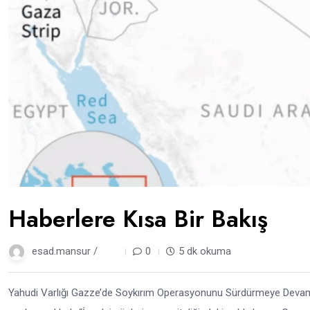
Haberlere Kısa Bir Bakış
esad.mansur /
1 yıl
0
5 dk okuma
Yahudi Varlığı Gazze’de Soykırım Operasyonunu Sürdürmeye Devam Ed