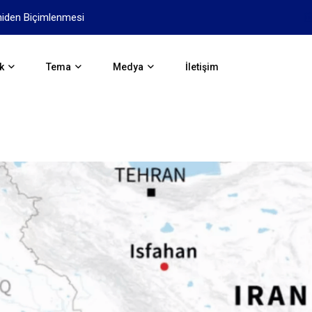
niden Biçimlenmesi
Yapay Zekanın Geleceği İçi
k
Tema
Medya
İletişim