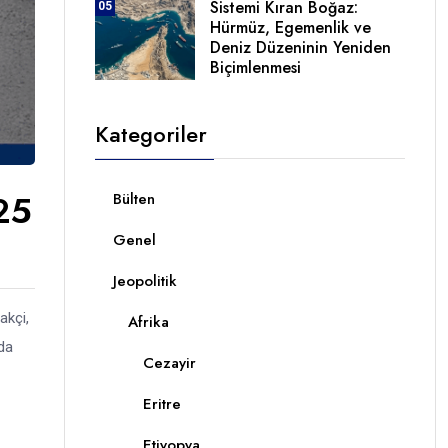
Sistemi Kıran Boğaz:
05
Hürmüz, Egemenlik ve
Deniz Düzeninin Yeniden
Biçimlenmesi
Kategoriler
025
Bülten
Genel
Jeopolitik
akçi,
Afrika
’da
Cezayir
Eritre
Etiyopya