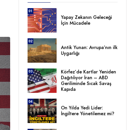
01
Yapay Zekanın Geleceği
İçin Mücadele
02
Antik Yunan: Avrupa’nın ilk
Uygarlığı
Körfez’de Kartlar Yeniden
03
Dağıtılıyor İran – ABD
Geriliminde Sıcak Savaş
Kapıda
04
On Yılda Yedi Lider:
İngiltere Yönetilemez mi?