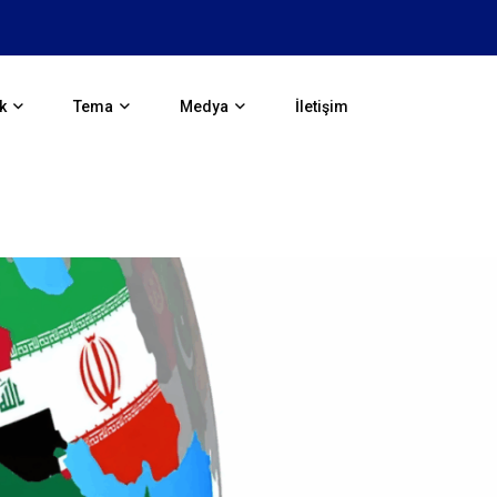
Sistemi Kıran Boğaz: Hürmüz
k
Tema
Medya
İletişim