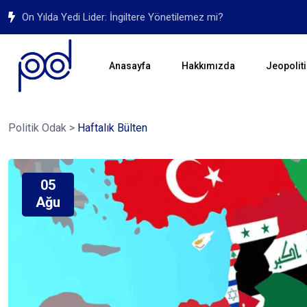
On Yılda Yedi Lider: İngiltere Yönetilemez mi?
Anasayfa
Hakkımızda
Jeopoliti
Politik Odak
>
Haftalık Bülten
05
Ağu