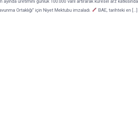
 ayında üretimini günlük 100.000 varil artırarak küresel arz katkısınd
unma Ortaklığı” için Niyet Mektubu imzaladı.
BAE, tarihteki en […]