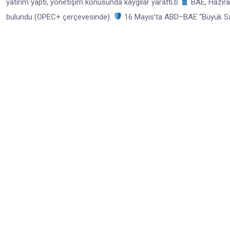
yatırım yaptı, yönetişim konusunda kaygılar yarattı.b
BAE, Haziran
bulundu (OPEC+ çerçevesinde).
16 Mayıs’ta ABD–BAE “Büyük Sav