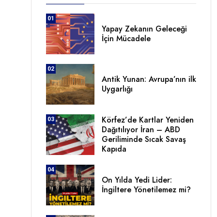
a
01
Yapay Zekanın Geleceği
İçin Mücadele
02
Antik Yunan: Avrupa’nın ilk
Uygarlığı
Körfez’de Kartlar Yeniden
03
Dağıtılıyor İran – ABD
Geriliminde Sıcak Savaş
Kapıda
04
On Yılda Yedi Lider:
İngiltere Yönetilemez mi?